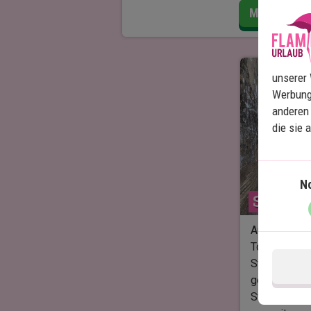
Schmetterlingsarten und 50
Mehr lesen
verschiedene Vogelarten zu sehen.
Vielleicht haben Sie auch das Glück,
roten Colobus-Affen zu sehen, der
unserer 
angeblich nur auf Sansibar vorkommt
Werbung
anderen 
Die hohen Bäume und Palmen des
die sie 
Jozani-Waldes sind ein schöner
Anblick, und man sagt, der Wald sei 
riesige, lebendige Apotheke, in der j
Pflanze und jeder Baum etwas heile
N
kann.
Stone 
Bitte beachten Sie, dass es den Tier
Auf dieser 
und Pflanzen zuliebe nicht erlaubt ist
Town und di
die Pfade ohne Führer zu verlassen.
Stunden. Si
gefahren, wo
Die Exkursion dauert 1-3 Stunden.
Stadt spüren