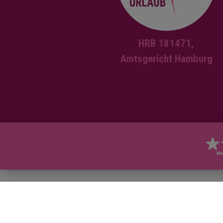
Im Preis in
Transport z
Englischer F
HRB 181471,
Eintritt zum
Amtsgericht Hamburg
(Mittagessen