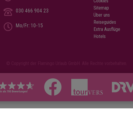
Cookies
Dauer: 1-2 Stunden
und am Eingang finden Sie 
Sitemap
begriffen:
030 466 904 23
gemütlichen Empfangsberei
Über uns
um/vom Hotel
Restaurant sowie einen gr
Reiseguides
ührer
schattigen Bereich, in dem 
Mo/Fr: 10-15
Extra Ausflüge
 alten Sklavenmarkt.
und Getränke kaufen können
Hotels
 nicht inbegriffen)
Umgebung der Höhle ist ein 
Naturschutzgebiet mit reich
in dem Sie unter anderem m
Glück rote Colobusaffen, fa
© Copyright der Flamingo Urlaub GmbH. Alle Rechte vorbehalten.
Schmetterlinge und viele V
sehen können.