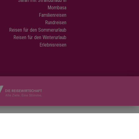
Safari mit Strandurlaub in
einen
Mombasa
ch mit
Familienreisen
oßen
Rundreisen
Sie Speisen
Reisen für den Sommerurlaub
. Die
Reisen für den Winterurlaub
friedliches
Erlebnisreisen
er Tierwelt,
it etwas
rbenfrohe
ogelarten