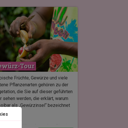
ewürz-Tour
pische Früchte, Gewürze und viele
tene Pflanzenarten gehören zu der
etation, die Sie auf dieser geführten
r sehen werden, die erklärt, warum
sibar als „Gewürzinsel“ bezeichnet
d.
kies
Kizimbani Village besuchen Sie eine