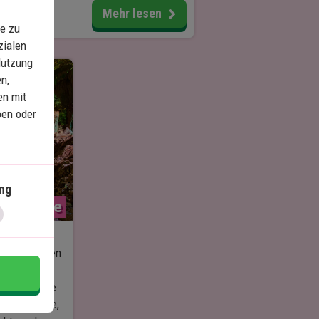
ürzfarm, um sowohl die
Mehr lesen
e zu
schiedenen tropischen Früchte und
zialen
ürze zu riechen als auch zu
Nutzung
bieren. Sansibar hat viele frische
n,
ürze wie unter anderem: Kardamom,
en mit
t, Nelken, schwarzen Pfeffer,
ben oder
wer, Vanille, Zitronengras und
katnuss. Sie werden auch frische
chte wie Ananas, Banane,
osnuss, Mango, Apfel und viele
r erleben, und Sie haben die
ng
lichkeit, die Techniken zum Klettern
uza Cave
 einen Kokospalmenbaum aus erster
d zu erleben.
chöne Kuza
ie im klaren
 haben außerdem die Möglichkeit,
e andere
tene Pflanzen wie den Hennastrauch,
können. Die
ng-Ylang – auch als Parfümbaum
 Geschichte,