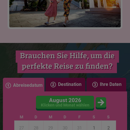
Brauchen Sie Hilfe, um die
perfekte Reise zu finden?
Destination
Ihre Daten
Abreisedatum
August 2026
Klicken und Monat wählen
M
D
M
D
F
S
S
27
28
29
30
31
1
2