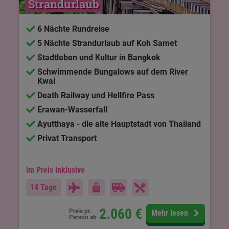
Strandurlaub
6 Nächte Rundreise
5 Nächte Strandurlaub auf Koh Samet
Stadtleben und Kultur in Bangkok
Schwimmende Bungalows auf dem River
Kwai
Death Railway und Hellfire Pass
Erawan-Wasserfall
Ayutthaya - die alte Hauptstadt von Thailand
Privat Transport
Im Preis inklusive
14 Tage
2.060
€
Preis pr.
Mehr lesen
Person ab