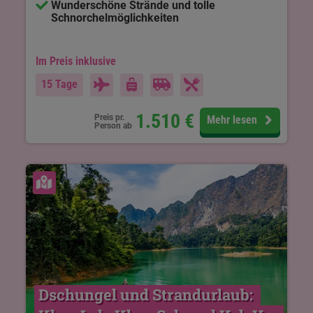
Wunderschöne Strände und tolle
Schnorchelmöglichkeiten
Im Preis inklusive
15 Tage
1.510
€
Preis pr.
Mehr lesen
Person ab
Karte ansehen
Dschungel und Strandurlaub: 