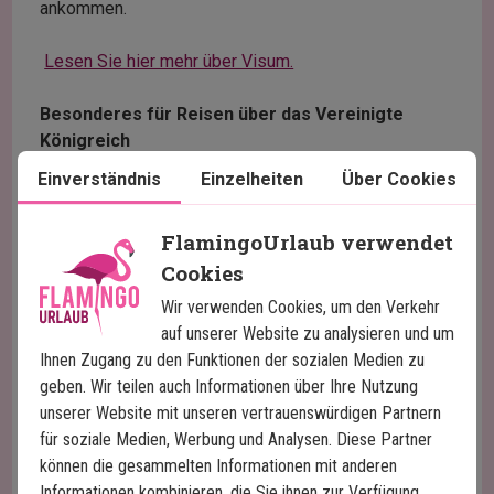
ankommen.
Lesen Sie hier mehr über Visum.
Besonderes für Reisen über das Vereinigte
Königreich
Wenn Sie über das Vereinigte Königreich reisen,
Einverständnis
Einzelheiten
Über Cookies
müssen Sie möglicherweise eine
Einreisegenehmigung beantragen - auch bekannt als
FlamingoUrlaub verwendet
ETA (Electronic Travel Authorisation). Für den Transit
Cookies
ist dies normalerweise nicht erforderlich, aber wenn
Sie den Transitbereich verlassen, um beispielsweise
Wir verwenden Cookies, um den Verkehr
von einem anderen Terminal oder Flughafen
auf unserer Website zu analysieren und um
weiterzufliegen, ist es wichtig, eine ETA von zu
Ihnen Zugang zu den Funktionen der sozialen Medien zu
Hause aus zu beantragen.
geben. Wir teilen auch Informationen über Ihre Nutzung
unserer Website mit unseren vertrauenswürdigen Partnern
Bei einer Zwischenlandung im Vereinigten Königreich
für soziale Medien, Werbung und Analysen. Diese Partner
empfehlen wir Ihnen, sich mit der Fluggesellschaft in
können die gesammelten Informationen mit anderen
Verbindung zu setzen und sie zu fragen, ob eine ETA
Informationen kombinieren, die Sie ihnen zur Verfügung