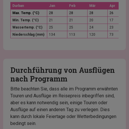
Durban
Jan
Feb
Mär
Apr
Max. Temp. (°C)
28
28
28
26
Min. Temp. (°C)
21
21
20
17
Wassertemp. (°C)
25
25
24
23
Niederschlag (mm)
134
113
120
73
Durchführung von Ausflügen
nach Programm
Bitte beachten Sie, dass alle im Programm erwähnten
Touren und Ausflüge im Reisepreis inbegriffen sind,
aber es kann notwendig sein, einige Touren oder
Ausflüge auf einen anderen Tag zu verlegen. Dies
kann durch lokale Feiertage oder Wetterbedingungen
bedingt sein.