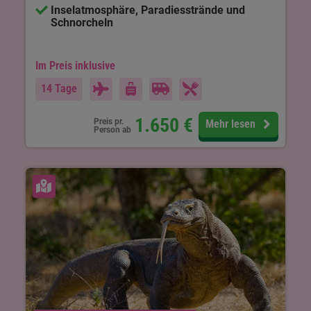
Inselatmosphäre, Paradiesstrände und
Schnorcheln
Im Preis inklusive
14 Tage
1.650
€
Preis pr.
Mehr lesen
Person ab
Karte ansehen