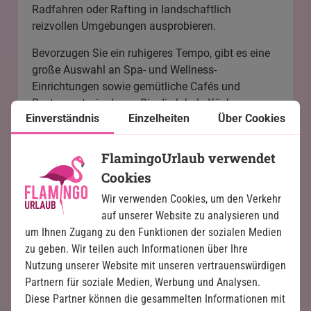
Radfahren oder Rafting in landschaftlich
reizvollen Umgebungen ausprobieren.
Bevorzugen Sie ein ruhigeres Tempo, gibt es eine
große Auswahl an Spa- und Wellness-
Einrichtungen sowie gemütliche Cafés und
Restaurants, in denen Sie die lokale Küche
Einverständnis
Einzelheiten
Über Cookies
genießen können. Die Kombination aus aktiven
Erlebnissen und Entspannung macht Bali zu
einem Reiseziel, das für jeden Geschmack etwas
FlamingoUrlaub verwendet
bietet.
Cookies
Sie können mehr über unsere zusätzlichen Touren
Wir verwenden Cookies, um den Verkehr
auf Bali hier lesen.
auf unserer Website zu analysieren und
um Ihnen Zugang zu den Funktionen der sozialen Medien
zu geben. Wir teilen auch Informationen über Ihre
Nutzung unserer Website mit unseren vertrauenswürdigen
Partnern für soziale Medien, Werbung und Analysen.
Wann ist die beste Reisezeit für Bali?
Diese Partner können die gesammelten Informationen mit