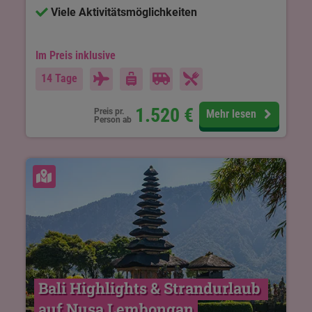
Viele Aktivitätsmöglichkeiten
Im Preis inklusive
14 Tage
1.520
€
Preis pr.
Mehr lesen
Person ab
Karte ansehen
Bali Highlights & Strandurlaub 
auf Nusa Lembongan