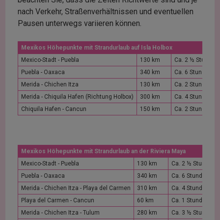
nach Verkehr, Straßenverhältnissen und eventuellen
Pausen unterwegs variieren können.
Mexikos Höhepunkte mit Strandurlaub auf Isla Holbox
Mexico-Stadt - Puebla
130 km
Ca. 2 ½ Stunden
Puebla - Oaxaca
340 km
Ca. 6 Stunden
Merida - Chichen Itza
130 km
Ca. 2 Stunden
Merida - Chiquila Hafen (Richtung Holbox)
300 km
Ca. 4 Stunden
Chiquila Hafen - Cancun
150 km
Ca. 2 Stunden
Mexikos Höhepunkte mit Strandurlaub an der Riviera Maya
Mexico-Stadt - Puebla
130 km
Ca. 2 ½ Stunden
Puebla - Oaxaca
340 km
Ca. 6 Stunden
Merida - Chichen Itza - Playa del Carmen
310 km
Ca. 4 Stunden
Playa del Carmen - Cancun
60 km
Ca. 1 Stunde
Merida - Chichen Itza - Tulum
280 km
Ca. 3 ½ Stunden