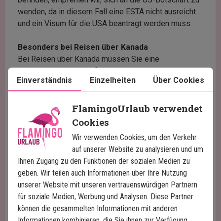
wenden, da in diesem Fall eine ESTA nicht ausreicht
und ein Visum für die USA beantragt werden muss.
Besonders bei Reisen über Kanada
Bei Reisen über Kanada müssen Sie eine
Einreisegenehmigung für Kanada beantragen – auch
Einverständnis
Einzelheiten
Über Cookies
bekannt als eTA (Electronic Travel Authorization). Wir
empfehlen, den Antrag rechtzeitig vor der Abreise zu
stellen. Die eTA kostet 7 CAD und ist für alle
FlamingoUrlaub verwendet
Reisenden unabhängig vom Alter erforderlich – auch
Cookies
bei reiner Durchreise durch Kanada.
Wir verwenden Cookies, um den Verkehr
auf unserer Website zu analysieren und um
Hier können Sie die eTA online beantragen.
Bitte
Ihnen Zugang zu den Funktionen der sozialen Medien zu
halten Sie Reisepass und Kreditkarte bereit. Wir
geben. Wir teilen auch Informationen über Ihre Nutzung
empfehlen, eine physische Kopie der
unserer Website mit unseren vertrauenswürdigen Partnern
Einreisegenehmigung mitzuführen.
für soziale Medien, Werbung und Analysen. Diese Partner
können die gesammelten Informationen mit anderen
Besonders bei Reisen über Großbritannien
Informationen kombinieren, die Sie ihnen zur Verfügung