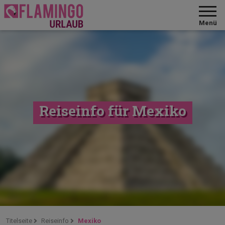
Menü
Reiseinfo für Mexiko
Titelseite
Reiseinfo
Mexiko