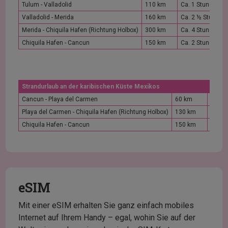
Tulum - Valladolid
110 km
Ca. 1 Stunde
Valladolid - Merida
160 km
Ca. 2 ½ Stunden
Merida - Chiquila Hafen (Richtung Holbox)
300 km
Ca. 4 Stunden
Chiquila Hafen - Cancun
150 km
Ca. 2 Stunden
Strandurlaub an der karibischen Küste Mexikos
Cancun - Playa del Carmen
60 km
Ca. 1
Playa del Carmen - Chiquila Hafen (Richtung Holbox)
130 km
Ca. 2
Chiquila Hafen - Cancun
150 km
Ca. 2
eSIM
Mit einer eSIM erhalten Sie ganz einfach mobiles
Internet auf Ihrem Handy – egal, wohin Sie auf der