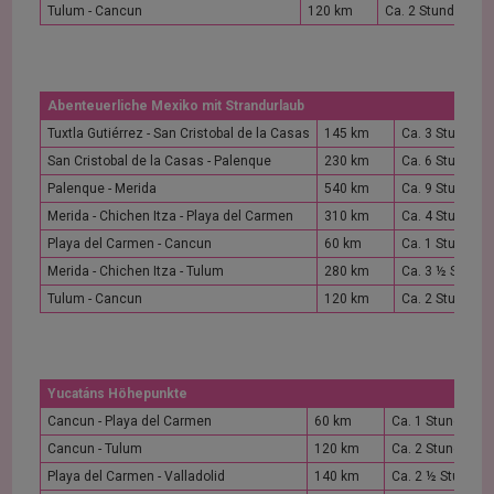
Tulum - Cancun
120 km
Ca. 2 Stunden
Abenteuerliche Mexiko mit Strandurlaub
Tuxtla Gutiérrez - San Cristobal de la Casas
145 km
Ca. 3 Stunden
San Cristobal de la Casas - Palenque
230 km
Ca. 6 Stunden
Palenque - Merida
540 km
Ca. 9 Stunden
Merida - Chichen Itza - Playa del Carmen
310 km
Ca. 4 Stunden
Playa del Carmen - Cancun
60 km
Ca. 1 Stunde
Merida - Chichen Itza - Tulum
280 km
Ca. 3 ½ Stund
Tulum - Cancun
120 km
Ca. 2 Stunden
Yucatáns Höhepunkte
Cancun - Playa del Carmen
60 km
Ca. 1 Stunde
Cancun - Tulum
120 km
Ca. 2 Stunden
Playa del Carmen - Valladolid
140 km
Ca. 2 ½ Stunden