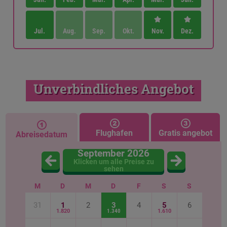
Jul.
Aug.
Sep.
Okt.
Nov.
Dez.
Unverbindliches Angebot
Flughafen
Gratis angebot
Abreisedatum
September 2026
Klicken um alle Preise zu
sehen
M
D
M
D
F
S
S
31
1
2
3
4
5
6
1.820
1.340
1.610