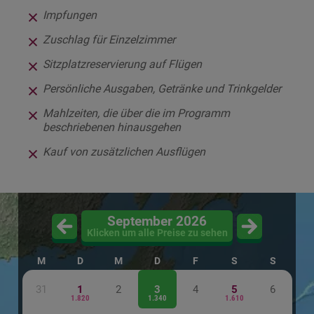
Impfungen
Zuschlag für Einzelzimmer
Sitzplatzreservierung auf Flügen
Persönliche Ausgaben, Getränke und Trinkgelder
Mahlzeiten, die über die im Programm
beschriebenen hinausgehen
Kauf von zusätzlichen Ausflügen
September 2026
Klicken um alle Preise zu sehen
M
D
M
D
F
S
S
31
1
2
3
4
5
6
1.820
1.340
1.610