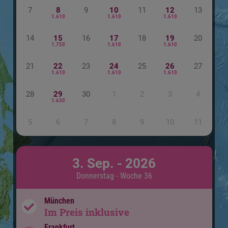
7
8
9
10
11
12
13
1.610
1.610
1.610
14
15
16
17
18
19
20
1.750
1.610
1.610
21
22
23
24
25
26
27
1.610
1.610
1.610
28
29
30
1
2
3
4
1.630
5
6
7
8
9
10
11
3. Sep. - 2026
Donnerstag - Woche 36
München
Im Preis inklusive
Frankfurt