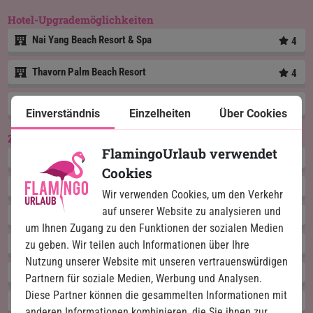
Hotel-Upgrademöglichkeiten
Nai Yang Beach Resort & Spa
4
Thavorn Palm Beach Resort
4
Cape Panwa Hotel
5
Einverständnis
Einzelheiten
Über Cookies
Zusatztouren
FlamingoUrlaub verwendet
Phi Phi Inseln mit dem Schnellboot (Phuket)
Cookies
Catamaran-Touren zum Kahung Beach
Wir verwenden Cookies, um den Verkehr
auf unserer Website zu analysieren und
Siam Niramit Phuket Show
um Ihnen Zugang zu den Funktionen der sozialen Medien
Phuket Höhepunkte
zu geben. Wir teilen auch Informationen über Ihre
Nutzung unserer Website mit unseren vertrauenswürdigen
Hanuman World Phuket
Partnern für soziale Medien, Werbung und Analysen.
Diese Partner können die gesammelten Informationen mit
Kochkurs in Phuket
anderen Informationen kombinieren, die Sie ihnen zur