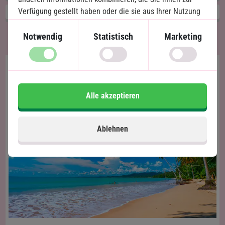
Verfügung gestellt haben oder die sie aus Ihrer Nutzung
James-Bond-Insel und Phang-Nga-Bucht
ihrer Dienste gewonnen haben.
Notwendig
Statistisch
Marketing
Alle akzeptieren
Ablehnen