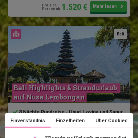
1.520
€
Preis pr.
Mehr lesen
Person ab
Karte ansehen
Bali
Bali Highlights & Strandurlaub 
auf Nusa Lembongan
8 Nächte Rundreise - Ubud, Lovina und Sanur
Einverständnis
Einzelheiten
Über Cookies
3-Nächte-Strandurlaub auf Nusa Lembongan
Privater deutscher Fahrer/Reiseleiter
4-Sterne Hotels mit Schwimmbad