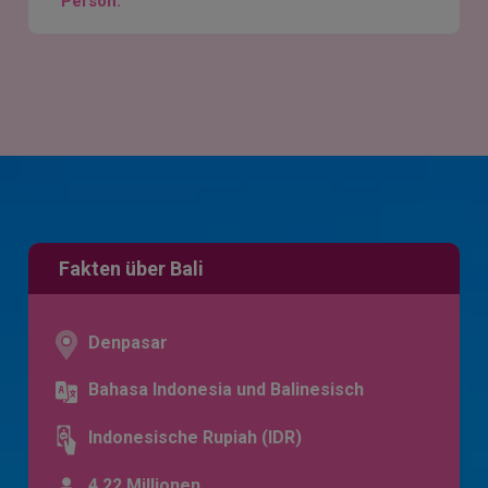
Person.
Fakten über Bali
Denpasar
Bahasa Indonesia und Balinesisch
Indonesische Rupiah (IDR)
4,22 Millionen