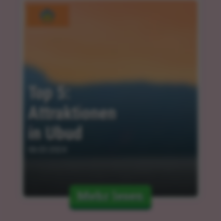
Top 5: 
Attraktionen 
in Ubud
06.03.2024
Mehr lesen