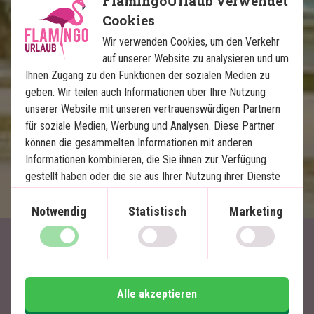
FlamingoUrlaub verwendet
Cookies
Tempel, Reis - Terrassen und Lavastrände
Inselatmosphäre, paradiesische Strände und
Wir verwenden Cookies, um den Verkehr
Schnorcheln
auf unserer Website zu analysieren und um
Viele Erlebnisse inklusive
Ihnen Zugang zu den Funktionen der sozialen Medien zu
geben. Wir teilen auch Informationen über Ihre Nutzung
unserer Website mit unseren vertrauenswürdigen Partnern
Im Preis inklusive
für soziale Medien, Werbung und Analysen. Diese Partner
14 Tage
können die gesammelten Informationen mit anderen
Informationen kombinieren, die Sie ihnen zur Verfügung
1.650
€
Preis pr.
Mehr lesen
gestellt haben oder die sie aus Ihrer Nutzung ihrer Dienste
Person ab
gewonnen haben.
Notwendig
Statistisch
Marketing
Artikel mit Bezug zu Bali
Alle akzeptieren