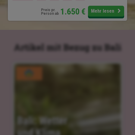
1.650
€
Preis pr.
Mehr lesen
Person ab
Artikel mit Bezug zu Bali
Bali: Wetter 
und Klima