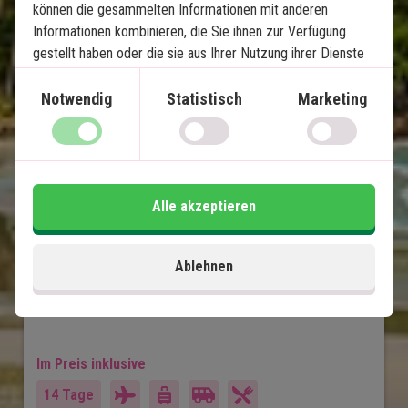
können die gesammelten Informationen mit anderen
Informationen kombinieren, die Sie ihnen zur Verfügung
gestellt haben oder die sie aus Ihrer Nutzung ihrer Dienste
Bali Highlights & Strandurlaub 
gewonnen haben.
auf Nusa Lembongan
Notwendig
Statistisch
Marketing
8 Nächte Rundreise - Ubud, Lovina und Sanur
3-Nächte-Strandurlaub auf Nusa Lembongan
Privater deutscher Fahrer/Reiseleiter
Alle akzeptieren
4-Sterne Hotels mit Schwimmbad
Tempel, Reis - Terrassen und Lavastrände
Inselatmosphäre, paradiesische Strände und
Ablehnen
Schnorcheln
Viele Erlebnisse inklusive
Im Preis inklusive
14 Tage