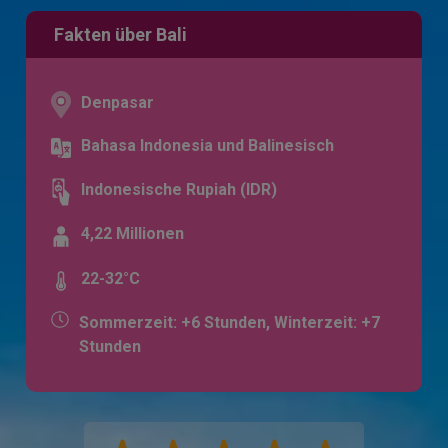
Fakten über Bali
Denpasar
Bahasa Indonesia und Balinesisch
Indonesische Rupiah (IDR)
4,22 Millionen
22-32°C
Sommerzeit: +6 Stunden, Winterzeit: +7
Stunden