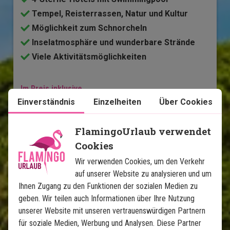
Tempel, Reisterrassen, Natur und Kultur
Möglichkeit zum Schnorcheln
Inselatmosphäre und wunderbare Strände
Viele Aktivitätsmöglichkeiten
Im Preis inklusive
Einverständnis
Einzelheiten
Über Cookies
14 Tage
1.520
€
FlamingoUrlaub verwendet
Preis pr.
Mehr lesen
Person ab
Cookies
Wir verwenden Cookies, um den Verkehr
auf unserer Website zu analysieren und um
Karte ansehen
Bali
Ihnen Zugang zu den Funktionen der sozialen Medien zu
geben. Wir teilen auch Informationen über Ihre Nutzung
unserer Website mit unseren vertrauenswürdigen Partnern
für soziale Medien, Werbung und Analysen. Diese Partner