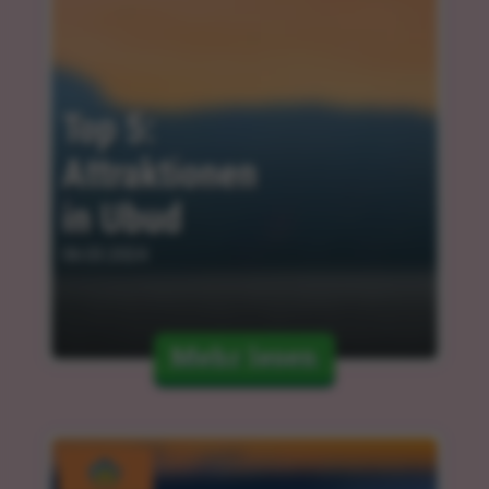
Top 5: 
Attraktionen 
in Ubud
06.03.2024
Mehr lesen