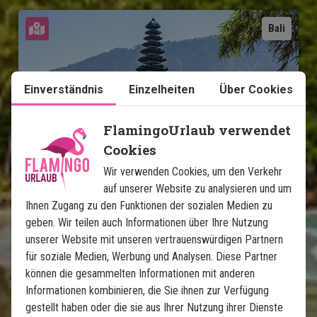
Karte ansehen
Bali
Einverständnis
Einzelheiten
Über Cookies
FlamingoUrlaub verwendet
Cookies
Bali Highlights & Strandurlaub 
auf Nusa Lembongan
Wir verwenden Cookies, um den Verkehr
auf unserer Website zu analysieren und um
Ihnen Zugang zu den Funktionen der sozialen Medien zu
8 Nächte Rundreise - Ubud, Lovina und Sanur
geben. Wir teilen auch Informationen über Ihre Nutzung
3-Nächte-Strandurlaub auf Nusa Lembongan
unserer Website mit unseren vertrauenswürdigen Partnern
Privater deutscher Fahrer/Reiseleiter
für soziale Medien, Werbung und Analysen. Diese Partner
4-Sterne Hotels mit Schwimmbad
können die gesammelten Informationen mit anderen
Tempel, Reis - Terrassen und Lavastrände
Informationen kombinieren, die Sie ihnen zur Verfügung
Inselatmosphäre, paradiesische Strände und
gestellt haben oder die sie aus Ihrer Nutzung ihrer Dienste