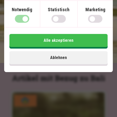
Schnorcheln
gewonnen haben.
Viele Erlebnisse inklusive
Notwendig
Statistisch
Marketing
Im Preis inklusive
14 Tage
Alle akzeptieren
1.650
€
Preis pr.
Mehr lesen
Person ab
Ablehnen
Artikel mit Bezug zu Bali