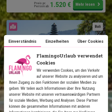
1.520
€
Preis pr.
Mehr lesen
Person ab
Karte ansehen
Bali
Einverständnis
Einzelheiten
Über Cookies
FlamingoUrlaub verwendet
Cookies
Bali Highlights & Strandurlaub 
Wir verwenden Cookies, um den Verkehr
auf unserer Website zu analysieren und um
auf Nusa Lembongan
Ihnen Zugang zu den Funktionen der sozialen Medien zu
geben. Wir teilen auch Informationen über Ihre Nutzung
8 Nächte Rundreise - Ubud, Lovina und Sanur
unserer Website mit unseren vertrauenswürdigen Partnern
3-Nächte-Strandurlaub auf Nusa Lembongan
für soziale Medien, Werbung und Analysen. Diese Partner
Privater deutscher Fahrer/Reiseleiter
können die gesammelten Informationen mit anderen
4-Sterne Hotels mit Schwimmbad