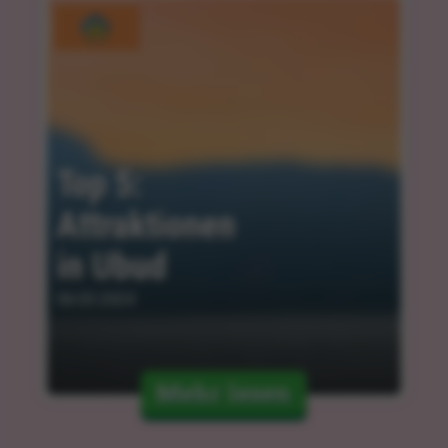
Top 5: 
Attraktionen 
in Ubud
06.03.2024
Mehr lesen