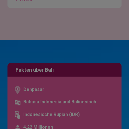
Fakten über Bali
Denpasar
Bahasa Indonesia und Balinesisch
Indonesische Rupiah (IDR)
4,22 Millionen