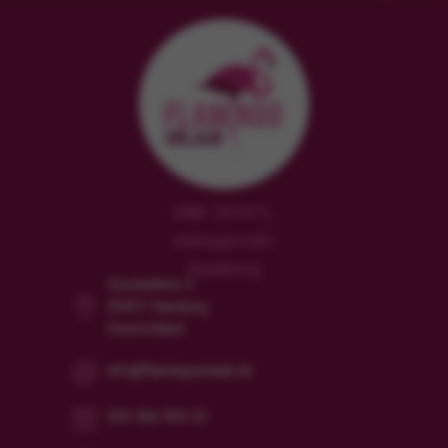
HRB 181471,
Amtsgericht
Hamburg
Steckelhörn 5
20457 Hamburg
Deutschland
info@flamingourlaub.de
030 466 904 23