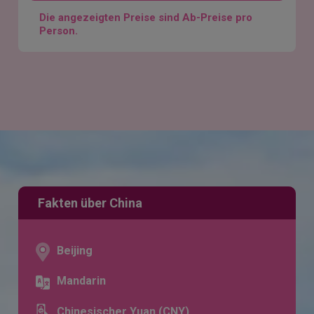
Die angezeigten Preise sind Ab-Preise pro
Person.
Fakten über China
Beijing
Mandarin
Chinesischer Yuan (CNY)