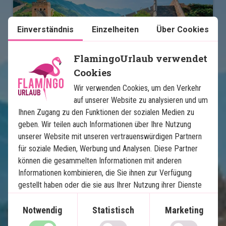
Einverständnis
Einzelheiten
Über Cookies
FlamingoUrlaub verwendet
Cookies
Essenz von China
Wir verwenden Cookies, um den Verkehr
9 Nächte in China
auf unserer Website zu analysieren und um
Ihnen Zugang zu den Funktionen der sozialen Medien zu
Die Chinesische Mauer
geben. Wir teilen auch Informationen über Ihre Nutzung
Die Verbotene Stadt in Peking
unserer Website mit unseren vertrauenswürdigen Partnern
Die Terrakotta-Armee in Xian
für soziale Medien, Werbung und Analysen. Diese Partner
Großstadtleben in Shanghai
können die gesammelten Informationen mit anderen
Bootsfahrt in der Wasserstadt Zhujiajiao
Informationen kombinieren, die Sie ihnen zur Verfügung
Möglichkeit für zusätzliche Erlebnisse
gestellt haben oder die sie aus Ihrer Nutzung ihrer Dienste
gewonnen haben.
Große Gruppenrabatte
Notwendig
Statistisch
Marketing
Alle Transfers inklusive