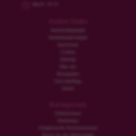
Mo/Fr: 10-15
Andre links
Reisebedingungen
Kundenbewertungen
Impressum
Cookies
Sitemap
Über uns
Reiseguides
Extra Ausflüge
Hotels
Kategorien
Erlebnisreisen
Rundreisen
Ereignisreiche Hochzeitsreisen
Reisen für den Winterurlaub