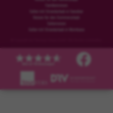
Familienreisen
Safari mit Strandurlaub in Sansibar
Reisen für den Sommerurlaub
Safarireisen
Safari mit Strandurlaub in Mombasa
© Copyright der Flamingo Urlaub GmbH. Alle Rechte vorbehalten.