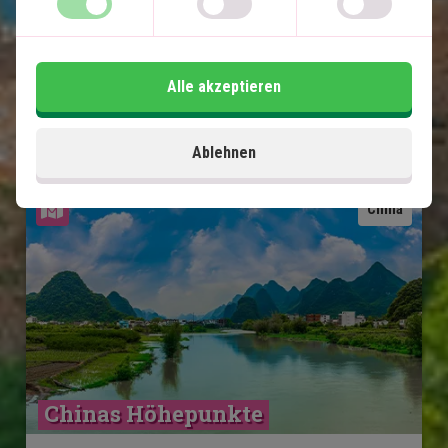
Im Preis inklusive
12 Tage
Alle akzeptieren
2.750
€
Preis pr.
Mehr lesen
Person ab
Ablehnen
Karte ansehen
China
Chinas Höhepunkte