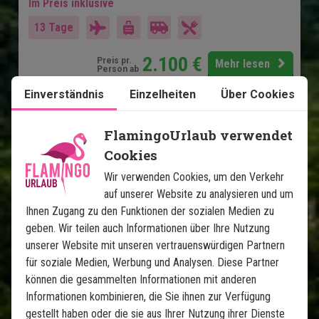
Im Preis inklusive
13 Tage
2.100
€
Preis pr.
Mehr lesen
Person ab
Einverständnis
Einzelheiten
Über Cookies
Karte ansehen
Costa Rica
FlamingoUrlaub verwendet
Cookies
Wir verwenden Cookies, um den Verkehr
auf unserer Website zu analysieren und um
Ihnen Zugang zu den Funktionen der sozialen Medien zu
geben. Wir teilen auch Informationen über Ihre Nutzung
unserer Website mit unseren vertrauenswürdigen Partnern
für soziale Medien, Werbung und Analysen. Diese Partner
Costa Rica von Küste zu Küste
können die gesammelten Informationen mit anderen
Informationen kombinieren, die Sie ihnen zur Verfügung
13 Nächte Rundreise
gestellt haben oder die sie aus Ihrer Nutzung ihrer Dienste