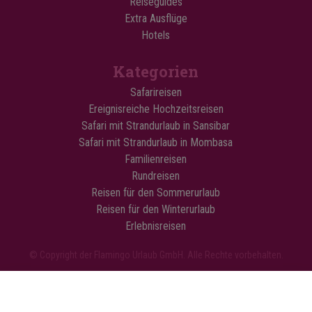
Reiseguides
Extra Ausflüge
Hotels
Kategorien
Safarireisen
Ereignisreiche Hochzeitsreisen
Safari mit Strandurlaub in Sansibar
Safari mit Strandurlaub in Mombasa
Familienreisen
Rundreisen
Reisen für den Sommerurlaub
Reisen für den Winterurlaub
Erlebnisreisen
© Copyright der Flamingo Urlaub GmbH. Alle Rechte vorbehalten.