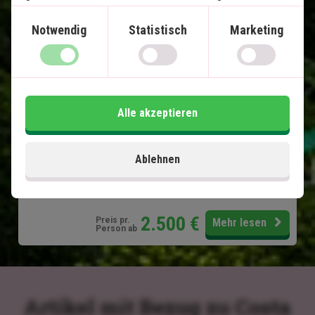
Tortuguero - Schildkröten und Kanäle
gewonnen haben.
Puerto Viejo de Talamanca - Karibische
Notwendig
Statistisch
Marketing
Strände
Arenal - Vulkane und heiße Quellen
Monteverde - Hängebrücken und Nebelwald
Manuel Antonio - Strände und Korallenriffe
Alle akzeptieren
Alle Transporte inklusive
Ablehnen
Im Preis inklusive
15 Tage
2.500
€
Preis pr.
Mehr lesen
Person ab
Artikel mit Bezug zu Costa