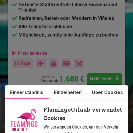
Geführte Stadtrundfahrt durch Havanna und
Trinidad
Radfahren, Reiten oder Wandern in Viñales
Alle Transfers inklusive
Möglichkeit, zusätzliche Ausflüge zu buchen
Im Preis inklusive
13 Tage
1.680
€
Preis pr.
Mehr lesen
Person ab
Einverständnis
Einzelheiten
Über Cookies
Karte ansehen
Kuba
FlamingoUrlaub verwendet
Cookies
Wir verwenden Cookies, um den Verkehr