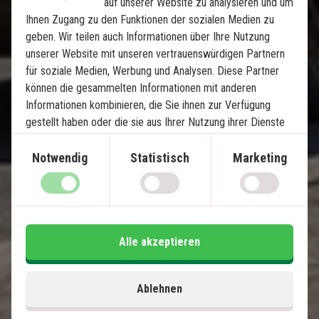
auf unserer Website zu analysieren und um
Ihnen Zugang zu den Funktionen der sozialen Medien zu
geben. Wir teilen auch Informationen über Ihre Nutzung
Das Beste von Kuba mit einem 
unserer Website mit unseren vertrauenswürdigen Partnern
für soziale Medien, Werbung und Analysen. Diese Partner
Strandurlaub in Varadero
können die gesammelten Informationen mit anderen
Informationen kombinieren, die Sie ihnen zur Verfügung
10 Nächte Rundreise in Kuba
gestellt haben oder die sie aus Ihrer Nutzung ihrer Dienste
4 Nächte in Varadero
gewonnen haben.
Havanna, Viñales, Playa Larga, Cienfuegos
Notwendig
Statistisch
Marketing
und Trinidad
Entspannender All-inclusive-Strandurlaub
Geführte Stadtrundfahrt durch Havanna und
Trinidad
Radfahren, Reiten oder Wandern in Viñales
Alle akzeptieren
Alle Transfers inklusive
Möglichkeit, zusätzliche Ausflüge zu buchen
Ablehnen