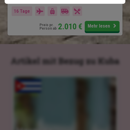
Im Preis inklusive
16 Tage
2.010
€
Preis pr.
Mehr lesen
Person ab
Artikel mit Bezug zu Kuba