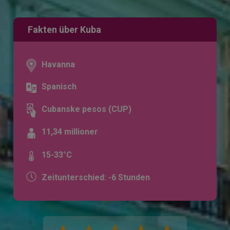
Fakten über Kuba
Havanna
Spanisch
Cubanske pesos (CUP)
11,34 millioner
15-33°C
Zeitunterschied: -6 Stunden