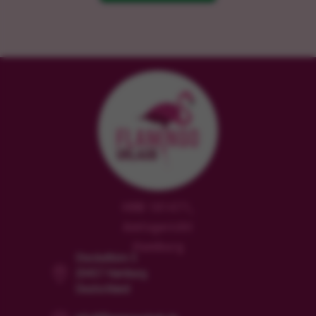
HRB 181471,
Amtsgericht
Hamburg
Steckelhörn 5
20457 Hamburg
Deutschland