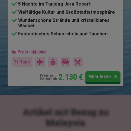
5 Nächte im Tanjong Jara Resort
Vielfältige Kultur und Großstadtatmosphäre
Wunderschöne Strände und kristallklares
Wasser
Fantastisches Schnorcheln und Tauchen
Im Preis inklusive
15 Tage
2.130
€
Preis pr.
Mehr lesen
Person ab
Artikel mit Bezug zu
Malaysia