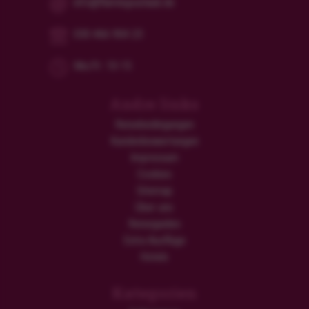
info@flamingourlaub.de
030 466 904 23
Mo/Fr: 10-15
Andre links
Reisebedingungen
Kundenbewertungen
Impressum
Cookies
Sitemap
Über uns
Reiseguides
Extra Ausflüge
Hotels
Kategorien