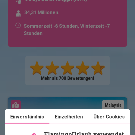
34,31 Millionen.
Sommerzeit -6 Stunden, Winterzeit -7
Stunden
Karte ansehen
Malaysia
Einverständnis
Einzelheiten
Über Cookies
FlamingoUrlaub verwendet