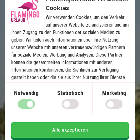
Cookies
Wir verwenden Cookies, um den Verkehr
auf unserer Website zu analysieren und um
Das Beste aus Malaysia
Ihnen Zugang zu den Funktionen der sozialen Medien zu
geben. Wir teilen auch Informationen über Ihre Nutzung
unserer Website mit unseren vertrauenswürdigen Partnern
6 Nächte Rundreise
für soziale Medien, Werbung und Analysen. Diese Partner
5 Nächte Badeurlaub
können die gesammelten Informationen mit anderen
Kuala Lumpur
Informationen kombinieren, die Sie ihnen zur Verfügung
Ipoh
gestellt haben oder die sie aus Ihrer Nutzung ihrer Dienste
Penang
gewonnen haben.
Langkawi
Notwendig
Statistisch
Marketing
Alle Transfers inklusive
Im Preis inklusive
Alle akzeptieren
14 Tage