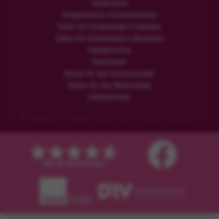
Safarireisen
Ereignisreiche Hochzeitsreisen
Safari mit Strandurlaub in Sansibar
Safari mit Strandurlaub in Mombasa
Familienreisen
Rundreisen
Reisen für den Sommerurlaub
Reisen für den Winterurlaub
Erlebnisreisen
© Copyright der Flamingo Urlaub GmbH. Alle Rechte vorbehalten.