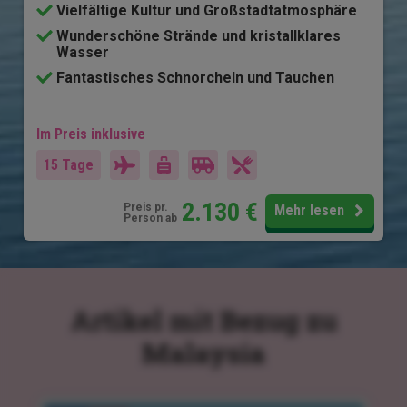
Vielfältige Kultur und Großstadtatmosphäre
Wunderschöne Strände und kristallklares
Wasser
Fantastisches Schnorcheln und Tauchen
Im Preis inklusive
15 Tage
2.130
€
Preis pr.
Mehr lesen
Person ab
Artikel mit Bezug zu
Malaysia