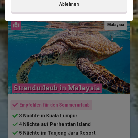
Ablehnen
Karte ansehen
Malaysia
Strandurlaub in Malaysia
Empfohlen für den Sommerurlaub
3 Nächte in Kuala Lumpur
4 Nächte auf Perhentian Island
5 Nächte im Tanjong Jara Resort