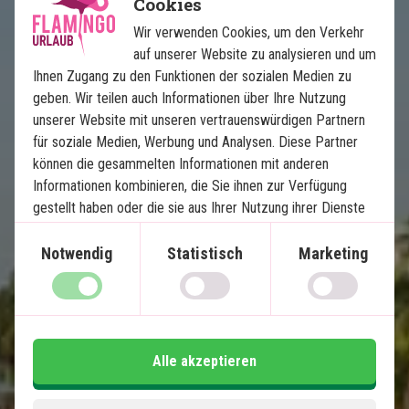
Cookies
Wir verwenden Cookies, um den Verkehr
auf unserer Website zu analysieren und um
Das Beste aus Malaysia
Ihnen Zugang zu den Funktionen der sozialen Medien zu
geben. Wir teilen auch Informationen über Ihre Nutzung
6 Nächte Rundreise
unserer Website mit unseren vertrauenswürdigen Partnern
5 Nächte Badeurlaub
für soziale Medien, Werbung und Analysen. Diese Partner
können die gesammelten Informationen mit anderen
Kuala Lumpur
Informationen kombinieren, die Sie ihnen zur Verfügung
Ipoh
gestellt haben oder die sie aus Ihrer Nutzung ihrer Dienste
Penang
gewonnen haben.
Langkawi
Notwendig
Statistisch
Marketing
Alle Transfers inklusive
Im Preis inklusive
14 Tage
Alle akzeptieren
1.960
€
Preis pr.
Mehr lesen
Person ab