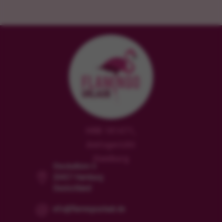
HRB 181471,
Amtsgericht
Hamburg
Steckelhörn 5
20457 Hamburg
Deutschland
info@flamingourlaub.de