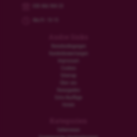
030 466 904 23
Mo/Fr: 10-15
Andre links
Reisebedingungen
Kundenbewertungen
Impressum
Cookies
Sitemap
Über uns
Reiseguides
Extra Ausflüge
Hotels
Kategorien
Safarireisen