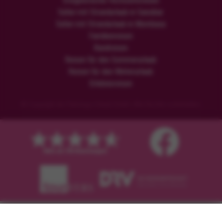
Ereignisreiche Hochzeitsreisen
Safari mit Strandurlaub in Sansibar
Safari mit Strandurlaub in Mombasa
Familienreisen
Rundreisen
Reisen für den Sommerurlaub
Reisen für den Winterurlaub
Erlebnisreisen
© Copyright der Flamingo Urlaub GmbH. Alle Rechte vorbehalten.