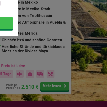
13 Nächte in Mexiko
Stadtleben in Mexiko-Stadt
Pyramiden von Teotihuacán
Ruinen und Atmosphäre in Puebla &
Oaxaca
Charmantes Mérida
Chichén Itzá und schöne Cenoten
Herrliche Strände und türkisblaues
Meer an der Riviera Maya
 Preis inklusive
15 Tage
Preis pr.
2.510
€
Mehr lesen
Person ab