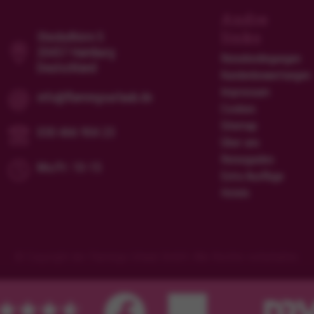
Andre
links
Steckelhörn 5
20457 Hamburg
Reisebedingungen
Deutschland
Kundenbewertungen
Impressum
info@flamingourlaub.de
Cookies
Sitemap
030 466 904 23
Über uns
Reiseguides
Mo/Fr: 10-15
Extra Ausflüge
Hotels
© Copyright der Flamingo Urlaub GmbH. Alle Rechte vorbehalten.