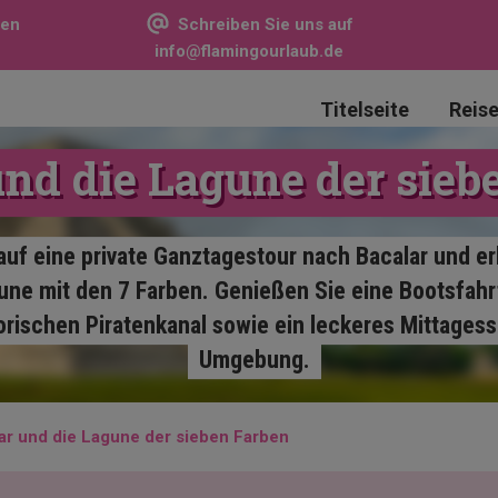
sen
Schreiben Sie uns auf
info@flamingourlaub.de
Titelseite
Reis
und die Lagune der sieb
auf eine private Ganztagestour nach Bacalar und er
une mit den 7 Farben. Genießen Sie eine Bootsfahr
orischen Piratenkanal sowie ein leckeres Mittages
Umgebung.
ar und die Lagune der sieben Farben