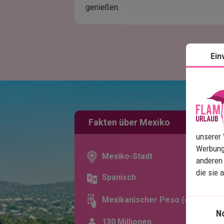
genießen.
Ein
Fakten über Mexiko
unserer 
Werbung
Mexiko-Stadt
anderen 
die sie 
Spanisch
Mexikanischer Peso (¢)
N
130 Millionen