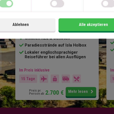
13 Nächte Rundreise
Stadtleben in Mexiko-Stadt
Pyramiden von Teotihuacán
Ruinen in Puebla & Oaxaca
Ablehnen
Alle akzeptieren
Charmantes Mérida
Chichén Itzá & Cenoten
Paradiesstrände auf Isla Holbox
Lokaler englischsprachiger
Reiseführer bei allen Ausflügen
Im Preis inklusive
Im
15 Tage
Preis pr.
2.700
€
Mehr lesen
Person ab