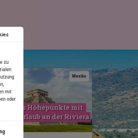
kies
e zu
zialen
Karte ansehen
Mexiko
Nutzung
n,
en mit
ben oder
Mexikos Höhepunkte mit 
trandurlaub an der Riviera 
Maya
ng