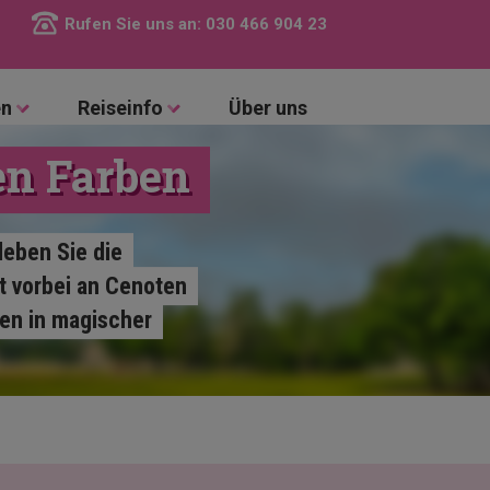
Rufen Sie uns an:
030 466 904 23
en
Reiseinfo
Über uns
en Farben
leben Sie die
t vorbei an Cenoten
sen in magischer