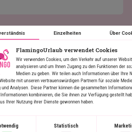
verständnis
Einzelheiten
Über Coo
FlamingoUrlaub verwendet Cookies
Wir verwenden Cookies, um den Verkehr auf unserer Websit
analysieren und um Ihnen Zugang zu den Funktionen der so
Karte ansehen
Mexiko
Medien zu geben. Wir teilen auch Informationen über Ihre 
Website mit unseren vertrauenswürdigen Partnern für soziale Medie
 und Analysen. Diese Partner können die gesammelten Information
Informationen kombinieren, die Sie ihnen zur Verfügung gestellt ha
Mexikos Höhepunkte mit 
aus Ihrer Nutzung ihrer Dienste gewonnen haben.
Strandurlaub auf Isla 
S
Holbox
otwendig
Statistisch
Marketi