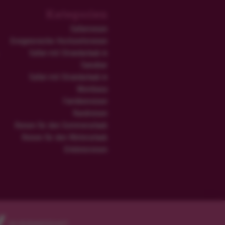
Kategorien
Safarireisen
Ereignisreiche Hochzeitsreisen
Safari mit Strandurlaub in
Sansibar
Safari mit Strandurlaub in
Mombasa
Familienreisen
Rundreisen
Reisen für den Sommerurlaub
Reisen für den Winterurlaub
Erlebnisreisen