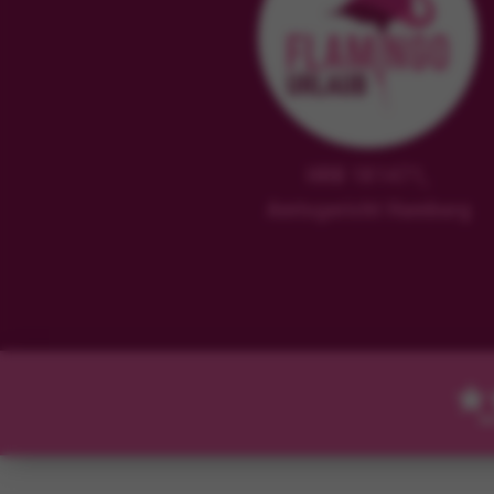
HRB 181471,
Amtsgericht Hamburg