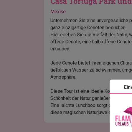
Casa Tortuga Park und
Mexiko
Unternehmen Sie eine unvergessliche p
ganz einzigartige Cenoten besuchen.
Hier erleben Sie die Vielfalt der Natur
offene Cenote, eine halb offene Cenote 
erkunden.
Jede Cenote bietet ihren eigenen Charakt
tiefblauen Wasser zu schwimmen, umge
Atmosphäre.
Ein
Diese Tour ist eine ideale Kombination
Schönheit der Natur genießen als auch 
Eine leichte Lunchbox sorgt dafür, das
diese magischen Naturjuwelen in Ihrem