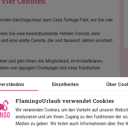
 vier Cenoten
rivate Ganztagestour zum Casa Tortuga Park, wo Sie vier
, wenn Sie eine beeindruckende Höhlen-Cenote, eine
und eine uralte Cenote, die seit tausend Jahren existiert,
er und gibt Ihnen die Möglichkeit, im kristallklaren,
ben von üppigem Dschungel und einer friedlichen
verständnis
Einzelheiten
Über Coo
 aus Abenteuer und Entspannung, bei der Sie sowohl die
in die ruhige Umgebung eintauchen können.
FlamingoUrlaub verwendet Cookies
s Sie unterwegs Energie tanken können, während Sie
 ganz eigenen Tempo erleben.
Wir verwenden Cookies, um den Verkehr auf unserer Websit
analysieren und um Ihnen Zugang zu den Funktionen der so
Medien zu geben. Wir teilen auch Informationen über Ihre 