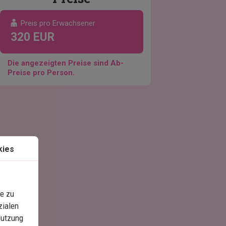
Preis pro Erwachsener
320 EUR
Die angezeigten Preise sind Ab-
Preise pro Person.
kies
e zu
zialen
Nutzung