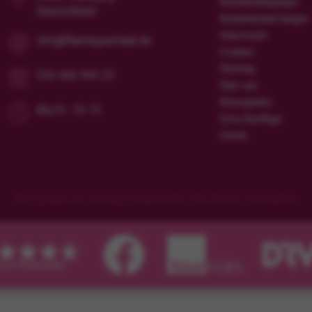
Reisebedingungen
Deutschland
Kundenbewertungen
Impressum
info@flamingourlaub.de
Cookies
Sitemap
030 466 904 23
Über uns
Reiseguides
Mo/Fr: 10-15
Extra Ausflüge
Hotels
© Copyright der Flamingo Urlaub GmbH. Alle Rechte vorbehalten.