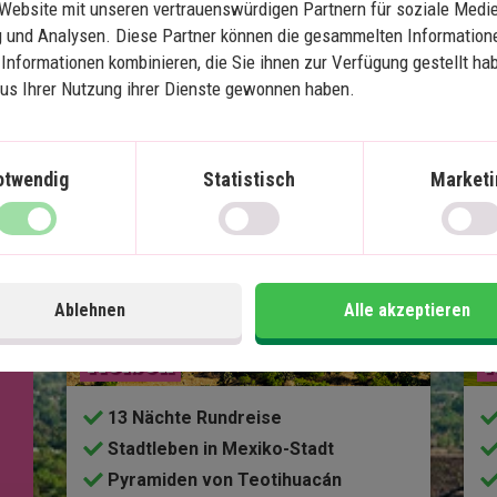
Website mit unseren vertrauenswürdigen Partnern für soziale Medie
 und Analysen. Diese Partner können die gesammelten Information
Informationen kombinieren, die Sie ihnen zur Verfügung gestellt ha
aus Ihrer Nutzung ihrer Dienste gewonnen haben.
otwendig
Statistisch
Marketi
Karte ansehen
Mexiko
Mexikos Höhepunkte mit 
Ablehnen
Alle akzeptieren
Strandurlaub auf Isla 
S
Holbox
13 Nächte Rundreise
Stadtleben in Mexiko-Stadt
Pyramiden von Teotihuacán