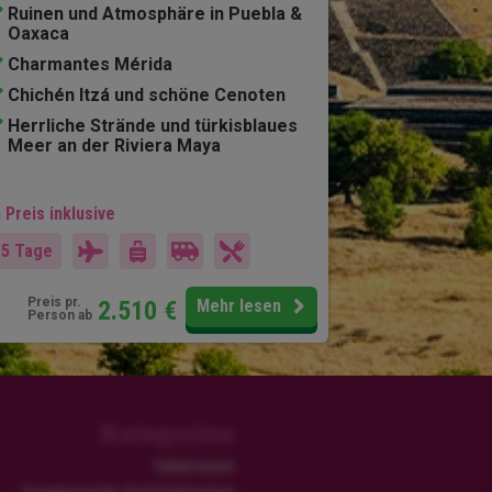
Ruinen und Atmosphäre in Puebla &
Oaxaca
Charmantes Mérida
Chichén Itzá und schöne Cenoten
Herrliche Strände und türkisblaues
Meer an der Riviera Maya
 Preis inklusive
15 Tage
Preis pr.
2.510
€
Mehr lesen
Person ab
Kategorien
Safarireisen