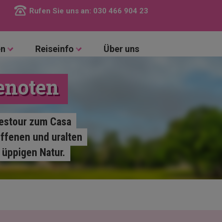
Rufen Sie uns an:
030 466 904 23
en
Reiseinfo
Über uns
enoten
gestour zum Casa
offenen und uralten
 üppigen Natur.