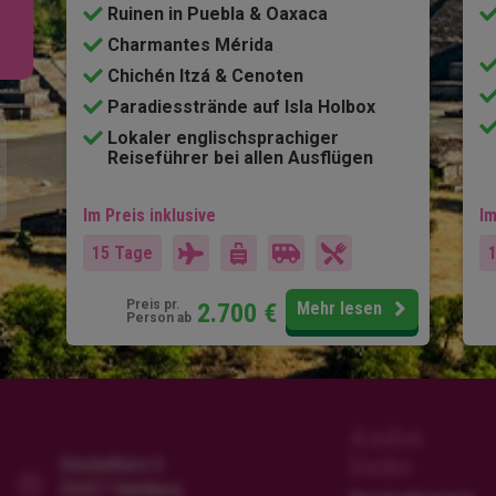
Ruinen in Puebla & Oaxaca
Charmantes Mérida
Chichén Itzá & Cenoten
Paradiesstrände auf Isla Holbox
Lokaler englischsprachiger
Reiseführer bei allen Ausflügen
Im Preis inklusive
Im
15 Tage
Preis pr.
2.700
€
Mehr lesen
Person ab
Andre
links
Steckelhörn 5
20457 Hamburg