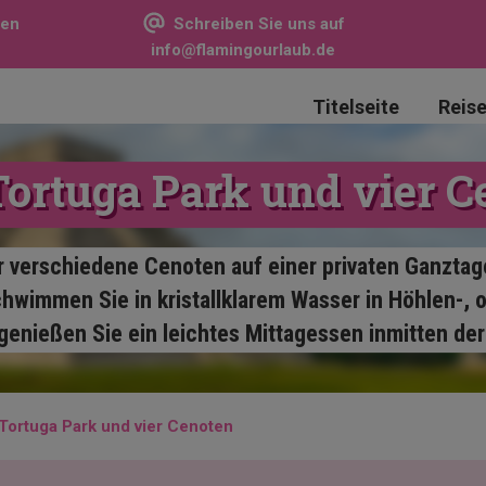
sen
Schreiben Sie uns auf
info@flamingourlaub.de
Titelseite
Reis
Tortuga Park und vier C
er verschiedene Cenoten auf einer privaten Ganzta
hwimmen Sie in kristallklarem Wasser in Höhlen-, 
enießen Sie ein leichtes Mittagessen inmitten der
Tortuga Park und vier Cenoten