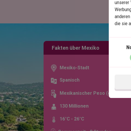
unserer 
Werbung
anderen 
die sie 
N
Fakten über Mexiko
Mexiko-Stadt
Spanisch
Mexikanischer Peso (¢)
130 Millionen
16°C - 26°C