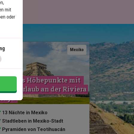
n,
en mit
ben oder
ng
Karte ansehen
Mexiko
Mexikos Höhepunkte mit 
trandurlaub an der Riviera 
Maya
13 Nächte in Mexiko
Stadtleben in Mexiko-Stadt
Pyramiden von Teotihuacán