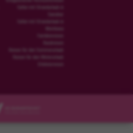
Ereignisreiche Hochzeitsreisen
Safari mit Strandurlaub in
Sansibar
Safari mit Strandurlaub in
Mombasa
Familienreisen
Rundreisen
Reisen für den Sommerurlaub
Reisen für den Winterurlaub
Erlebnisreisen