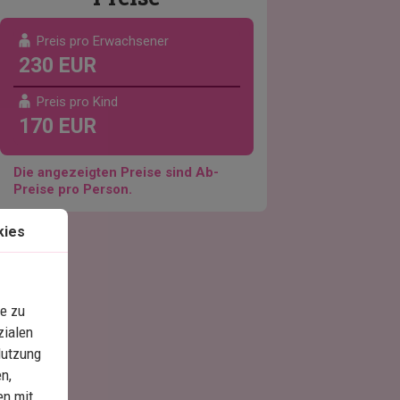
Preis pro Erwachsener
230 EUR
Preis pro Kind
170 EUR
Die angezeigten Preise sind Ab-
Preise pro Person.
kies
e zu
zialen
Nutzung
n,
en mit