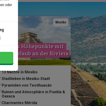
ben oder
Karte ansehen
Mexiko
ng
Mexikos Höhepunkte mit 
trandurlaub an der Riviera 
Maya
13 Nächte in Mexiko
Stadtleben in Mexiko-Stadt
Pyramiden von Teotihuacán
Ruinen und Atmosphäre in Puebla &
Oaxaca
Charmantes Mérida