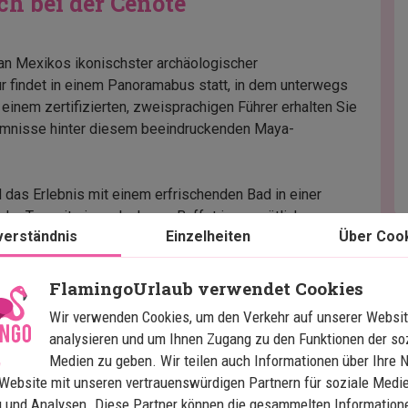
ch bei der Cenote
an Mexikos ikonischster archäologischer
ur findet in einem Panoramabus statt, in dem unterwegs
t einem zertifizierten, zweisprachigen Führer erhalten Sie
eimnisse hinter diesem beeindruckenden Maya-
das Erlebnis mit einem erfrischenden Bad in einer
r der Tag mit einem leckeren Buffet im gemütlichen
verständnis
Einzelheiten
Über Coo
erundet wird.
onntag zu unternehmen.
FlamingoUrlaub verwendet Cookies
Wir verwenden Cookies, um den Verkehr auf unserer Websit
analysieren und um Ihnen Zugang zu den Funktionen der so
Medien zu geben. Wir teilen auch Informationen über Ihre 
Website mit unseren vertrauenswürdigen Partnern für soziale Medie
 und Analysen. Diese Partner können die gesammelten Information