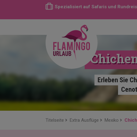
Spezialisiert auf Safaris und Rundrei
Chichen
Erleben Sie Ch
Cenot
Titelseite
Extra Ausflüge
Mexiko
Chich