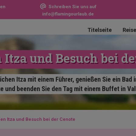
sen
Schreiben Sie uns auf
info@flamingourlaub.de
Titelseite
Reis
 Itza und Besuch bei de
ichen Itza mit einem Führer, genießen Sie ein Bad 
e und beenden Sie den Tag mit einem Buffet in Vall
en Itza und Besuch bei der Cenote