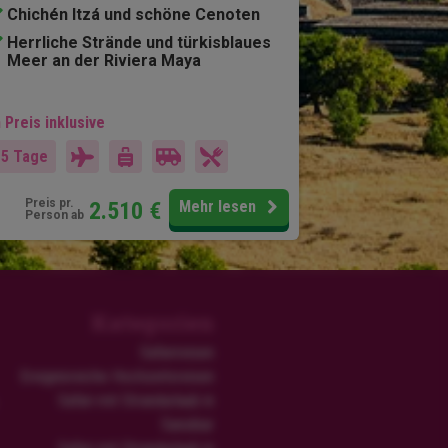
Chichén Itzá und schöne Cenoten
Herrliche Strände und türkisblaues
Meer an der Riviera Maya
 Preis inklusive
15 Tage
Preis pr.
2.510
€
Mehr lesen
Person ab
Kategorien
Safarireisen
Ereignisreiche Hochzeitsreisen
Safari mit Strandurlaub in
Sansibar