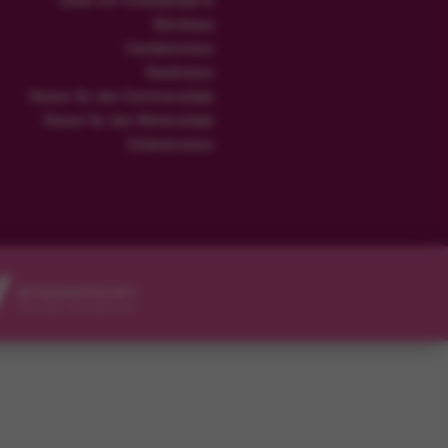
Safari mit Strandurlaub in
Mombasa
Familienreisen
Rundreisen
Reisen für den Sommerurlaub
Reisen für den Winterurlaub
Erlebnisreisen