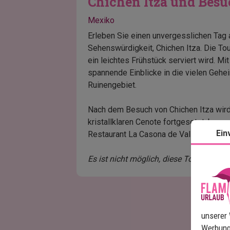
Chichen Itza und Besu
Mexiko
Erleben Sie einen unvergesslichen Tag 
Sehenswürdigkeit, Chichen Itza. Die To
ein leichtes Frühstück serviert wird. Mi
spannende Einblicke in die vielen Geh
Ruinengebiet.
Nach dem Besuch von Chichen Itza wird 
kristallklaren Cenote fortgesetzt, bevo
Ein
Restaurant La Casona de Valladolid abg
Es ist nicht möglich, diese Tour am S
unserer 
Werbung