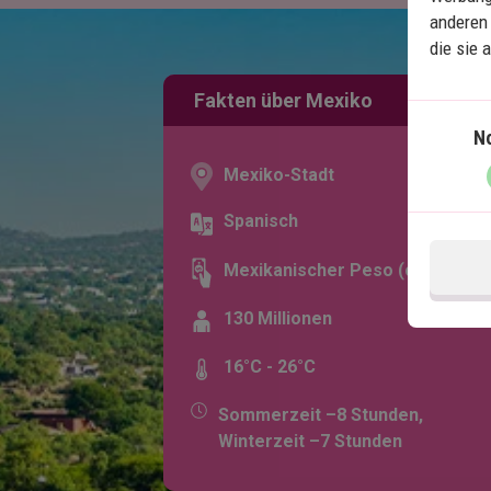
anderen 
die sie 
Fakten über Mexiko
N
Mexiko-Stadt
Spanisch
Mexikanischer Peso (¢)
130 Millionen
16°C - 26°C
Sommerzeit –8 Stunden,
Winterzeit –7 Stunden