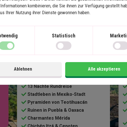
Informationen kombinieren, die Sie ihnen zur Verfügung gestellt ha
aus Ihrer Nutzung ihrer Dienste gewonnen haben.
Karte ansehen
Mexiko
otwendig
Statistisch
Marketi
Mexikos Höhepunkte mit 
Strandurlaub auf Isla 
S
Ablehnen
Alle akzeptieren
Holbox
13 Nächte Rundreise
Stadtleben in Mexiko-Stadt
Pyramiden von Teotihuacán
Ruinen in Puebla & Oaxaca
Charmantes Mérida
Chichén Itzá & Cenoten