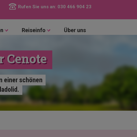
Rufen Sie uns an:
030 466 904 23
en
Reiseinfo
Über uns
r Cenote
in einer schönen
adolid.