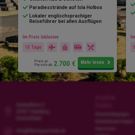
Paradiesstrände auf Isla Holbox
Lokaler englischsprachiger
Reiseführer bei allen Ausflügen
Im Preis inklusive
Im
15 Tage
Preis pr.
2.700
€
Mehr lesen
Person ab
Andre
links
Steckelhörn 5
20457 Hamburg
Reisebedingungen
Deutschland
Kundenbewertungen
Impressum
info@flamingourlaub.de