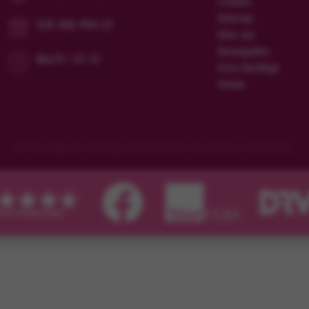
Cookies
Sitemap
030 466 904 23
Über uns
Reiseguides
Mo/Fr: 10-15
Extra Ausflüge
Hotels
© Copyright der Flamingo Urlaub GmbH. Alle Rechte vorbehalten.