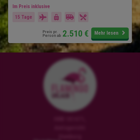
Im Preis inklusive
15 Tage
2.510
€
Preis pr.
Mehr lesen
Person ab
HRB 181471,
Amtsgericht
Hamburg