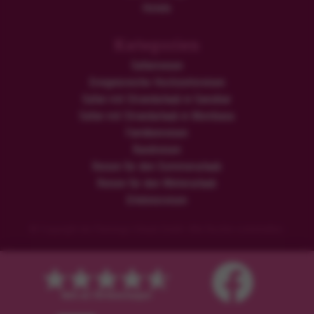
Hotels
Kategorien
Safarireisen
Ereignisreiche Hochzeitsreisen
Safari mit Strandurlaub in Sansibar
Safari mit Strandurlaub in Mombasa
Familienreisen
Rundreisen
Reisen für den Sommerurlaub
Reisen für den Winterurlaub
Erlebnisreisen
© Copyright der Flamingo Urlaub GmbH. Alle Rechte vorbehalten.