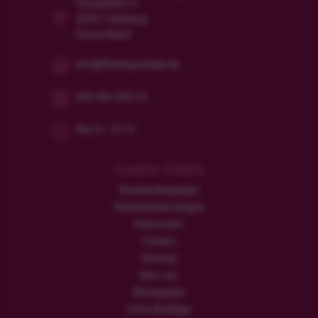
Steckelhörn 5
20457 Hamburg
Deutschland
info@flamingourlaub.de
030 466 904 23
Mo/Fr: 10-15
Andre links
Reisebedingungen
Kundenbewertungen
Impressum
Cookies
Sitemap
Über uns
Reiseguides
Extra Ausflüge