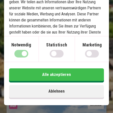
geben. Wir teilen auch Informationen über Ihre Nutzung
Pyramiden von Teotihuacán
unserer Website mit unseren vertrauenswürdigen Partnern
Ruinen in Puebla & Oaxaca
für soziale Medien, Werbung und Analysen. Diese Partner
Charmantes Mérida
können die gesammelten Informationen mit anderen
Informationen kombinieren, die Sie ihnen zur Verfügung
Chichén Itzá & Cenoten
gestellt haben oder die sie aus Ihrer Nutzung ihrer Dienste
Paradiesstrände auf Isla Holbox
gewonnen haben.
Lokaler englischsprachiger Reiseführer bei
Notwendig
Statistisch
Marketing
allen Ausflügen
Im Preis inklusive
15 Tage
Alle akzeptieren
2.700
€
Preis pr.
Mehr lesen
Person ab
Ablehnen
Karte ansehen
Mexiko