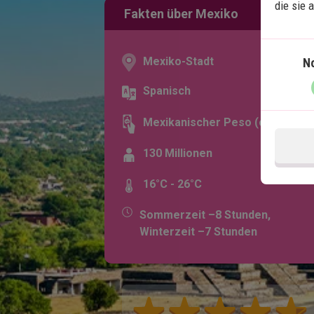
die sie 
Fakten über Mexiko
Mexiko-Stadt
N
Spanisch
Mexikanischer Peso (¢)
130 Millionen
16°C - 26°C
Sommerzeit –8 Stunden,
Winterzeit –7 Stunden