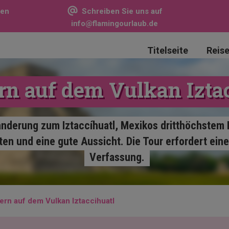
sen
Schreiben Sie uns auf
info@flamingourlaub.de
Titelseite
Reis
n auf dem Vulkan Iztac
nderung zum Iztaccíhuatl, Mexikos dritthöchstem 
en und eine gute Aussicht. Die Tour erfordert eine
Verfassung.
rn auf dem Vulkan Iztaccihuatl