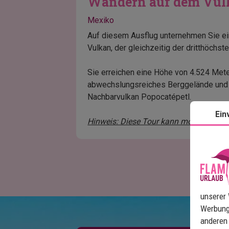
Wandern auf dem Vulk
Mexiko
Auf diesem Ausflug unternehmen Sie e
Vulkan, der gleichzeitig der dritthöchste
Sie erreichen eine Höhe von 4.524 Met
abwechslungsreiches Berggelände und b
Nachbarvulkan Popocatépetl.
Ein
Hinweis: Diese Tour kann montags nich
unserer 
Werbung
anderen 