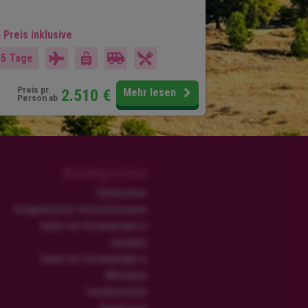
 Preis inklusive
15 Tage
Preis pr.
2.510
€
Mehr lesen
Person ab
Kategorien
Safarireisen
Ereignisreiche Hochzeitsreisen
Safari mit Strandurlaub in
Sansibar
Safari mit Strandurlaub in
Mombasa
Familienreisen