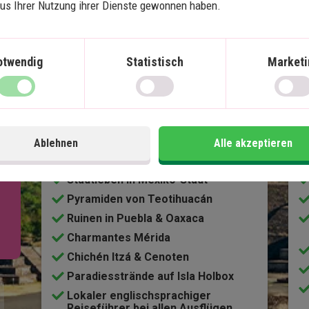
aus Ihrer Nutzung ihrer Dienste gewonnen haben.
Karte ansehen
Mexiko
otwendig
Statistisch
Marketi
Mexikos Höhepunkte mit 
Strandurlaub auf Isla 
S
Holbox
Ablehnen
Alle akzeptieren
13 Nächte Rundreise
Stadtleben in Mexiko-Stadt
Pyramiden von Teotihuacán
Ruinen in Puebla & Oaxaca
Charmantes Mérida
Chichén Itzá & Cenoten
Paradiesstrände auf Isla Holbox
Lokaler englischsprachiger
Reiseführer bei allen Ausflügen