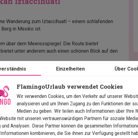
an Iztaccihuatl
ine Wanderung zum Iztaccíhuatl – einem schlafenden
 Berg in Mexiko ist.
ern über dem Meeresspiegel. Die Route bietet
ietet unter anderem auch einen schönen Blick auf den
verständnis
Einzelheiten
Über Coo
t durchgeführt werden.
FlamingoUrlaub verwendet Cookies
Wir verwenden Cookies, um den Verkehr auf unserer Websit
analysieren und um Ihnen Zugang zu den Funktionen der so
Medien zu geben. Wir teilen auch Informationen über Ihre 
Website mit unseren vertrauenswürdigen Partnern für soziale Medie
 und Analysen. Diese Partner können die gesammelten Information
Informationen kombinieren, die Sie ihnen zur Verfügung gestellt ha