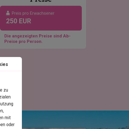
Preis pro Erwachsener
250 EUR
Die angezeigten Preise sind Ab-
Preise pro Person.
kies
e zu
zialen
Nutzung
n,
en mit
ben oder