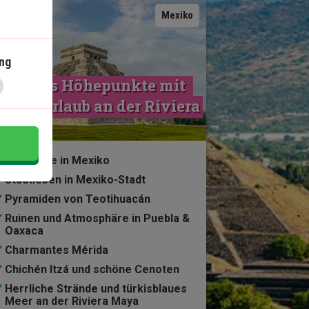
Karte ansehen
Mexiko
ng
Mexikos Höhepunkte mit 
trandurlaub an der Riviera 
Maya
13 Nächte in Mexiko
Stadtleben in Mexiko-Stadt
Pyramiden von Teotihuacán
Ruinen und Atmosphäre in Puebla &
Oaxaca
Charmantes Mérida
Chichén Itzá und schöne Cenoten
Herrliche Strände und türkisblaues
Meer an der Riviera Maya