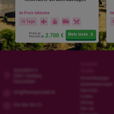
Im Preis inklusive
Im
15 Tage
Preis pr.
2.700
€
Mehr lesen
Person ab
Andre
links
Steckelhörn 5
20457 Hamburg
Reisebedingungen
Deutschland
Kundenbewertungen
Impressum
info@flamingourlaub.de
Cookies
Sitemap
030 466 904 23
Über uns