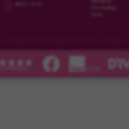
Reiseguides
Mo/Fr: 10-15
Extra Ausflüge
Hotels
© Copyright der Flamingo Urlaub GmbH. Alle Rechte vorbehalten.