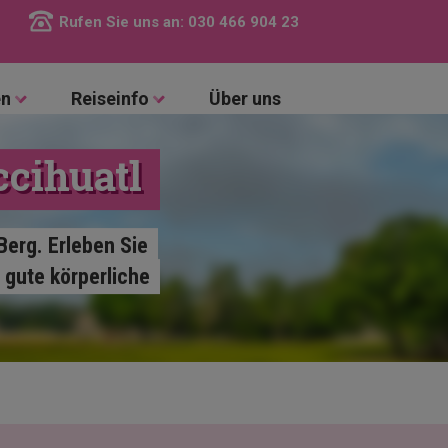
Rufen Sie uns an:
030 466 904 23
en
Reiseinfo
Über uns
cihuatl
Berg. Erleben Sie
 gute körperliche