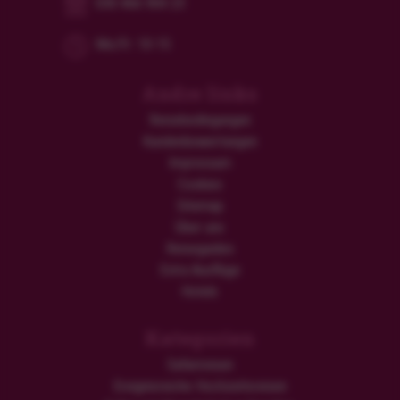
030 466 904 23
Mo/Fr: 10-15
Andre links
Reisebedingungen
Kundenbewertungen
Impressum
Cookies
Sitemap
Über uns
Reiseguides
Extra Ausflüge
Hotels
Kategorien
Safarireisen
Ereignisreiche Hochzeitsreisen