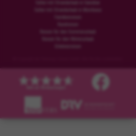
Safari mit Strandurlaub in Sansibar
Safari mit Strandurlaub in Mombasa
Familienreisen
Rundreisen
Reisen für den Sommerurlaub
Reisen für den Winterurlaub
Erlebnisreisen
© Copyright der Flamingo Urlaub GmbH. Alle Rechte vorbehalten.