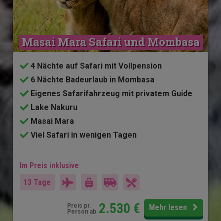
Masai Mara Safari und Mombasa
4 Nächte auf Safari mit Vollpension
6 Nächte Badeurlaub in Mombasa
Eigenes Safarifahrzeug mit privatem Guide
Lake Nakuru
Masai Mara
Viel Safari in wenigen Tagen
Im Preis inklusive
13 Tage
2.530
€
Preis pr.
Mehr lesen
Person ab