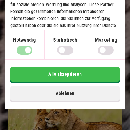
Eigenes Safarifahrzeug mit privatem Guide
für soziale Medien, Werbung und Analysen. Diese Partner
Lake Nakuru
können die gesammelten Informationen mit anderen
Informationen kombinieren, die Sie ihnen zur Verfügung
Masai Mara
gestellt haben oder die sie aus Ihrer Nutzung ihrer Dienste
Viel Safari in wenigen Tagen
gewonnen haben.
Notwendig
Statistisch
Marketing
Im Preis inklusive
13 Tage
2.670
€
Preis pr.
Mehr lesen
Person ab
Alle akzeptieren
Ablehnen
Karte ansehen
Kenia