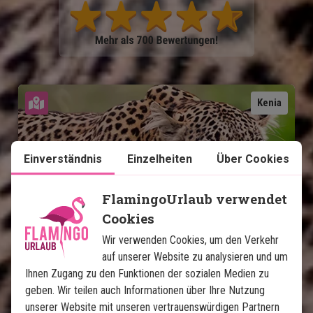
Karte ansehen
Kenia
Einverständnis
Einzelheiten
Über Cookies
FlamingoUrlaub verwendet
Cookies
Wir verwenden Cookies, um den Verkehr
Masai Mara Safari und Zanzibar
auf unserer Website zu analysieren und um
Ihnen Zugang zu den Funktionen der sozialen Medien zu
4 Nächte auf Safari mit Vollpension
geben. Wir teilen auch Informationen über Ihre Nutzung
6 Nächte Badeurlaub auf Sansibar
unserer Website mit unseren vertrauenswürdigen Partnern