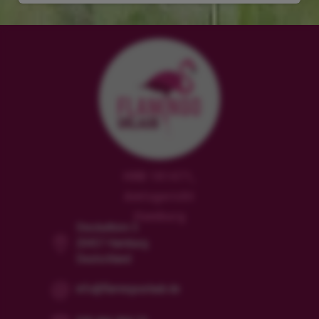
HRB 181471,
Amtsgericht
Hamburg
Steckelhörn 5
20457 Hamburg
Deutschland
info@flamingourlaub.de