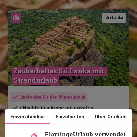
Karte ansehen
Sri Lanka
Zauberhaftes Sri Lanka mit 
Strandurlaub
Empfohlen für den Winterurlaub
7 Nächte Rundreise mit privatem
Chauffeur/Guide
Einverständnis
Einzelheiten
Über Cookies
4 Nächte entspannter Badeurlaub
Negombo
FlamingoUrlaub verwendet