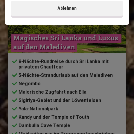
Ablehnen
Magisches Sri Lanka und Luxus 
auf den Malediven
8-Nächte-Rundreise durch Sri Lanka mit
privatem Chauffeur
5-Nächte-Strandurlaub auf den Malediven
Negombo
Malerische Zugfahrt nach Ella
Sigiriya-Gebiet und der Löwenfelsen
Yala-Nationalpark
Kandy und der Temple of Touth
Dambulla Cave Temple
Mahlzeiten wie im Programm beschrieben