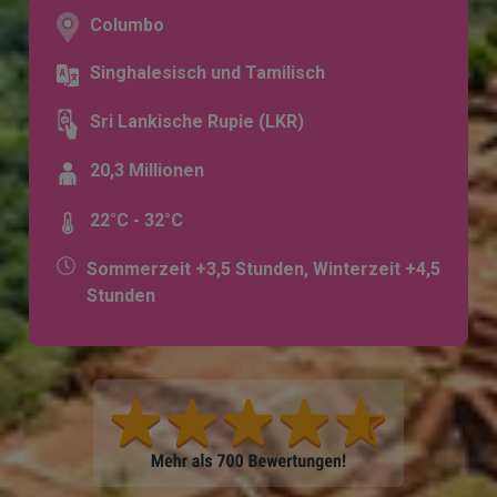
Columbo
Singhalesisch und Tamilisch
Sri Lankische Rupie (LKR)
20,3 Millionen
22°C - 32°C
Sommerzeit +3,5 Stunden, Winterzeit +4,5
Stunden