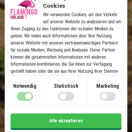
Malerische Zugfahrt nach Ella
Cookies
Sigiriya-Gebiet und der Löwenfelsen
Wir verwenden Cookies, um den Verkehr
Kandy und der Zahntempel
auf unserer Website zu analysieren und um
Yala-Nationalpark
Ihnen Zugang zu den Funktionen der sozialen Medien zu
Dambulla-Höhlentempel
geben. Wir teilen auch Informationen über Ihre Nutzung
unserer Website mit unseren vertrauenswürdigen Partnern
Badeurlaub in Bentota, Unawatuna, Mirissa
oder Dickwella
für soziale Medien, Werbung und Analysen. Diese Partner
können die gesammelten Informationen mit anderen
Informationen kombinieren, die Sie ihnen zur Verfügung
Im Preis inklusive
gestellt haben oder die sie aus Ihrer Nutzung ihrer Dienste
14 Tage
gewonnen haben.
Notwendig
Statistisch
Marketing
1.650
€
Preis pr.
Mehr lesen
Person ab
Karte ansehen
Sri Lanka
Alle akzeptieren