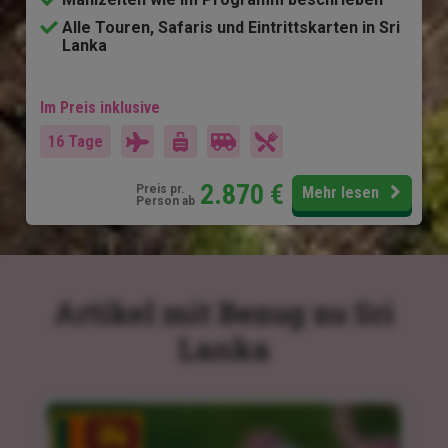
Alle Touren, Safaris und Eintrittskarten in Sri
Lanka
Im Preis inklusive
16 Tage
2.870
€
Preis pr.
Mehr lesen
Person ab
Artikel mit Bezug zu Sri
Lanka