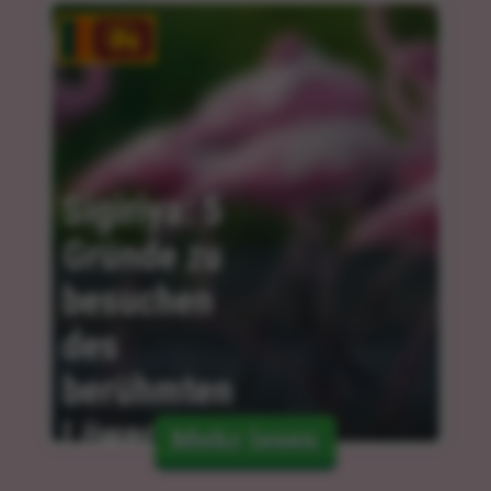
Sigiriya: 5 
Gründe zu 
besuchen 
des 
berühmten 
Löwenfelsens
Mehr lesen
06.02.2024