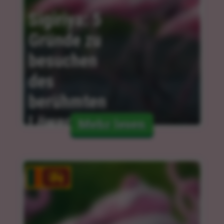
Sigiriya: 5 
Gründe zu 
besuchen 
des 
berühmten 
Löwenfelsens
Mehr lesen
06.02.2024