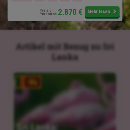
2.870
€
Preis pr.
Mehr lesen
Person ab
Artikel mit Bezug zu Sri
Lanka
Sri Lanka: 