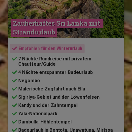
Zauberhaftes Sri Lanka mit 
Strandurlaub
Empfohlen für den Winterurlaub
7 Nächte Rundreise mit privatem
Chauffeur/Guide
4 Nächte entspannter Badeurlaub
Negombo
Malerische Zugfahrt nach Ella
Sigiriya-Gebiet und der Löwenfelsen
Kandy und der Zahntempel
Yala-Nationalpark
Dambulla-Höhlentempel
Badeurlaub in Bentota, Unawatuna, Mirissa