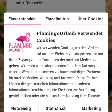
oder Dickwella
Im Preis inklusive
Einverständnis
Einzelheiten
Über Cookies
14 Tage
FlamingoUrlaub verwendet
1.650
€
Preis pr.
Cookies
Mehr lesen
Person ab
Wir verwenden Cookies, um den Verkehr
auf unserer Website zu analysieren und um
Ihnen Zugang zu den Funktionen der sozialen Medien zu
Karte ansehen
Sri Lanka
geben. Wir teilen auch Informationen über Ihre Nutzung
unserer Website mit unseren vertrauenswürdigen Partnern
für soziale Medien, Werbung und Analysen. Diese Partner
können die gesammelten Informationen mit anderen
Informationen kombinieren, die Sie ihnen zur Verfügung
gestellt haben oder die sie aus Ihrer Nutzung ihrer Dienste
gewonnen haben.
Magisches Sri Lanka und Luxus 
Notwendig
Statistisch
Marketing