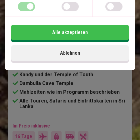
auf den Malediven
8-Nächte-Rundreise durch Sri Lanka mit
privatem Chauffeur
5-Nächte-Strandurlaub auf den Malediven
Alle akzeptieren
Negombo
Malerische Zugfahrt nach Ella
Ablehnen
Sigiriya-Gebiet und der Löwenfelsen
Yala-Nationalpark
Kandy und der Temple of Touth
Dambulla Cave Temple
Mahlzeiten wie im Programm beschrieben
Alle Touren, Safaris und Eintrittskarten in Sri
Lanka
Im Preis inklusive
16 Tage