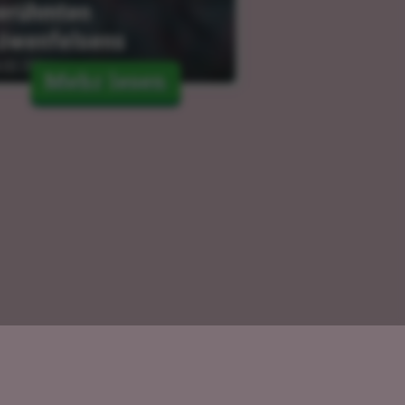
erühmten 
öwenfelsens
.02.2024
Mehr lesen