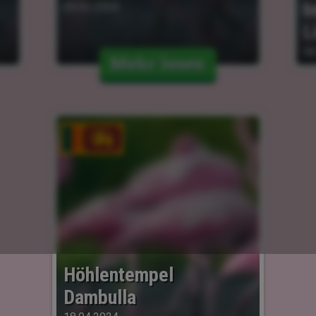
b
05.02.2024
L
06
Mehr lesen
Höhlentempel 
Dambulla