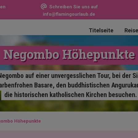
sen
Schreiben Sie uns auf
info@flamingourlaub.de
Titelseite
Reis
Negombo Höhepunkte
Negombo auf einer unvergesslichen Tour, bei der S
farbenfrohen Basare, den buddhistischen Anguruk
die historischen katholischen Kirchen besuchen.
gombo Höhepunkte