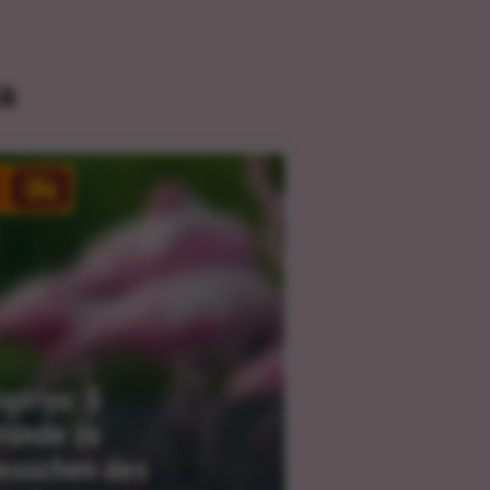
a
igiriya: 5 
ründe zu 
esuchen des 