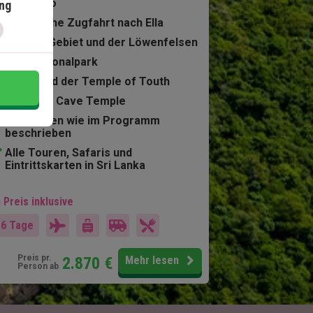
Negombo
ng
Malerische Zugfahrt nach Ella
Sigiriya-Gebiet und der Löwenfelsen
Yala-Nationalpark
Kandy und der Temple of Touth
Dambulla Cave Temple
Mahlzeiten wie im Programm
beschrieben
Alle Touren, Safaris und
Eintrittskarten in Sri Lanka
 Preis inklusive
16 Tage
Preis pr.
2.870
€
Mehr lesen
Person ab