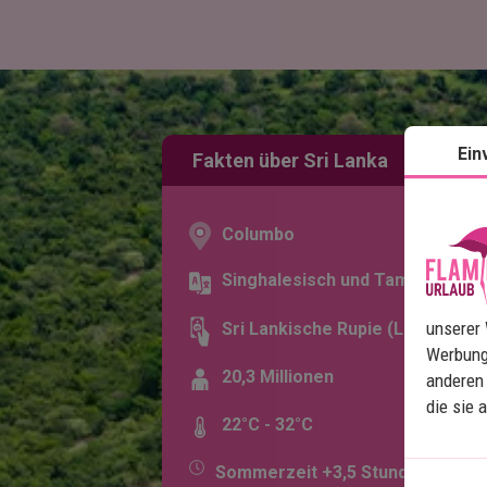
Ein
Fakten über Sri Lanka
Columbo
Singhalesisch und Tamilisch
unserer 
Sri Lankische Rupie (LKR)
Werbung
20,3 Millionen
anderen 
die sie 
22°C - 32°C
Sommerzeit +3,5 Stunden,