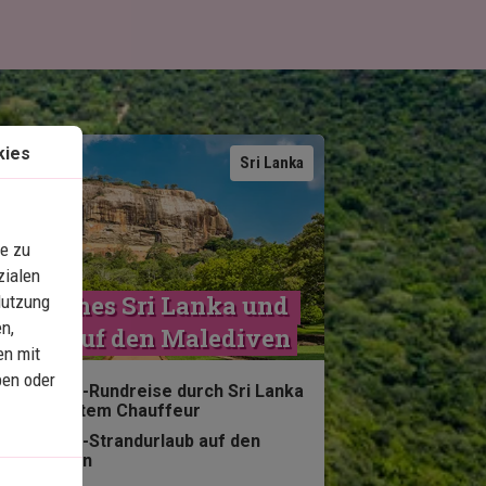
kies
Karte ansehen
Sri Lanka
e zu
zialen
agisches Sri Lanka und 
Nutzung
n,
Luxus auf den Malediven
en mit
ben oder
8-Nächte-Rundreise durch Sri Lanka
mit privatem Chauffeur
5-Nächte-Strandurlaub auf den
Malediven