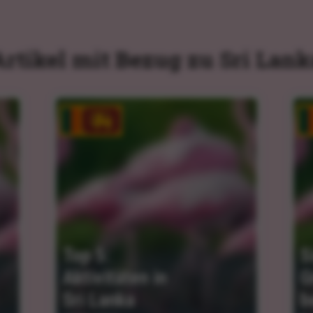
Artikel mit Bezug zu Sri Lank
Top 5: 
S
Aktivitäten in 
G
Sri Lanka
b