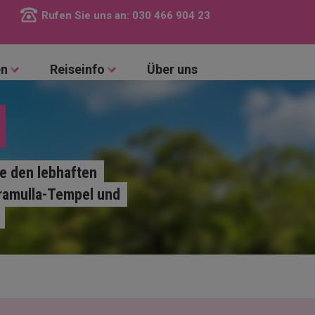
Rufen Sie uns an:
030 466 904 23
en
Reiseinfo
Über uns
ie den lebhaften
aramulla-Tempel und