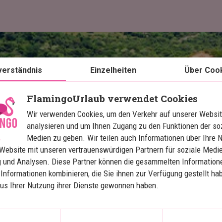
verständnis
Einzelheiten
Über Coo
Karte ansehen
Sri Lanka
FlamingoUrlaub verwendet Cookies
Wir verwenden Cookies, um den Verkehr auf unserer Websit
analysieren und um Ihnen Zugang zu den Funktionen der so
Zauberhaftes Sri Lanka mit 
M
Medien zu geben. Wir teilen auch Informationen über Ihre 
Website mit unseren vertrauenswürdigen Partnern für soziale Medie
Strandurlaub
 und Analysen. Diese Partner können die gesammelten Information
Informationen kombinieren, die Sie ihnen zur Verfügung gestellt ha
Empfohlen für den Winterurlaub
aus Ihrer Nutzung ihrer Dienste gewonnen haben.
7 Nächte Rundreise mit privatem
Chauffeur/Guide