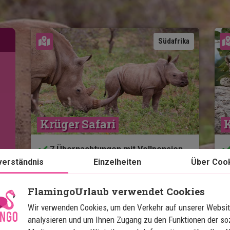
Karte ansehen
Südafrika
Krüger Safari
K
7 Übernachtungen mit Vollpension
verständnis
Einzelheiten
Über Coo
Game Drives im privaten "Big Five"-
Gebiet von Lamai Safari
Picknick und Game Drive am
FlamingoUrlaub verwendet Cookies
Oliphant River
Wir verwenden Cookies, um den Verkehr auf unserer Websit
Sundowner mit Aussicht über den
analysieren und um Ihnen Zugang zu den Funktionen der so
Bergen