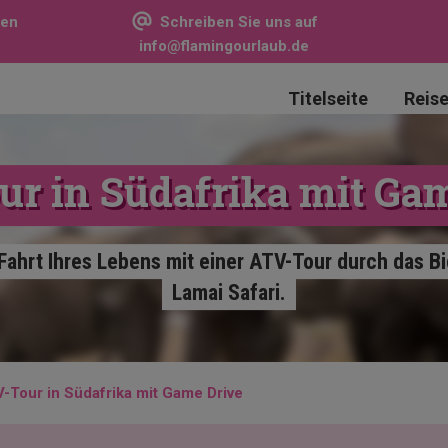
sen
Schreiben Sie uns auf
info@flamingourlaub.de
Titelseite
Reis
r in Südafrika mit Ga
 Fahrt Ihres Lebens mit einer ATV-Tour durch das Bi
Lamai Safari.
-Tour in Südafrika mit Game Drive