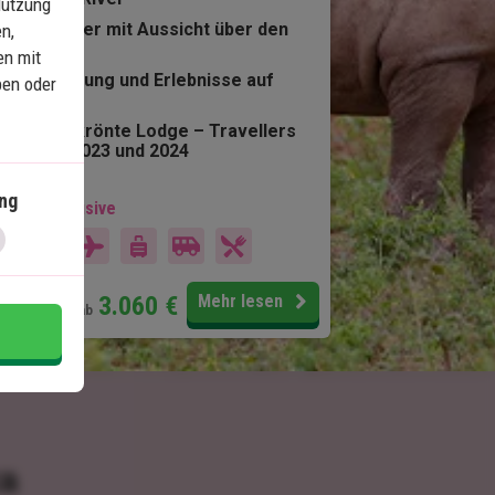
Nutzung
Sundowner mit Aussicht über den
n,
Bergen
en mit
Entspannung und Erlebnisse auf
ben oder
Sansibar
Preisgekrönte Lodge – Travellers
Choice 2023 und 2024
ng
 Preis inklusive
14 Tage
Preis pr.
3.060
€
Mehr lesen
Person ab
ka