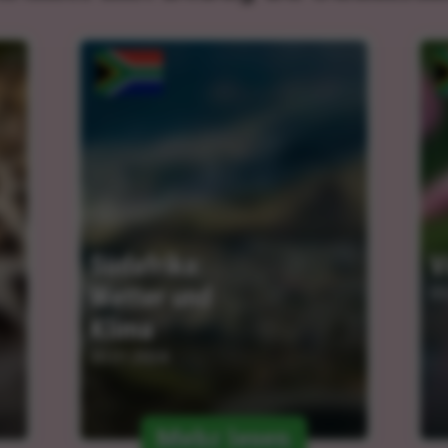
Südafrika: 
V
Wetter und 
05
Klima
30.01.2024
Mehr lesen