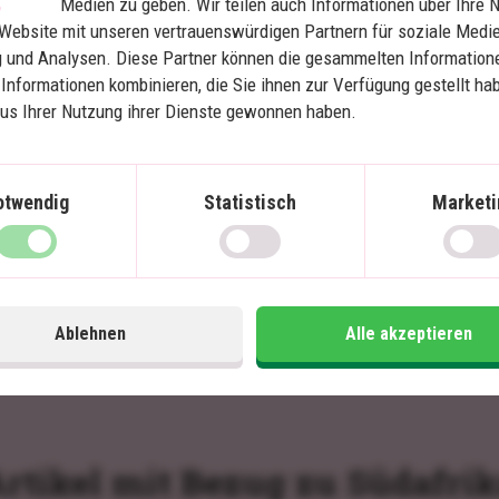
Medien zu geben. Wir teilen auch Informationen über Ihre 
Preisgekrönte Lodge – Travellers
Choice 2023 und 2024
Website mit unseren vertrauenswürdigen Partnern für soziale Medie
 und Analysen. Diese Partner können die gesammelten Information
Informationen kombinieren, die Sie ihnen zur Verfügung gestellt ha
aus Ihrer Nutzung ihrer Dienste gewonnen haben.
otwendig
Statistisch
Marketi
Im Preis inklusive
Im
10 Tage
Preis pr.
2.210
€
Mehr lesen
Person ab
Ablehnen
Alle akzeptieren
rtikel mit Bezug zu Südafri