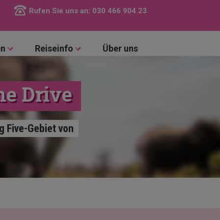
Rufen Sie uns an:
030 466 904 23
en
Reiseinfo
Über uns
me Drive
g Five-Gebiet von