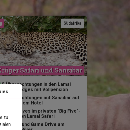
Karte ansehen
Südafrika
rüger Safari und Sansibar
5 Übernachtungen in den Lamai
Safari Lodges mit Vollpension
kies
5 Übernachtungen auf Sansibar auf
4-Sternigem Hotel
Game Drives im privaten "Big Five"-
Gebiet von Lamai Safari
e zu
zialen
Picknick und Game Drive am
Oliphant River