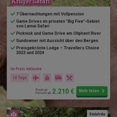
Krüger Safari
7 Übernachtungen mit Vollpension
Game Drives im privaten "Big Five"-Gebiet
von Lamai Safari
Picknick und Game Drive am Oliphant River
Sundowner mit Aussicht über den Bergen
Preisgekrönte Lodge – Travellers Choice
2023 und 2024
Im Preis inklusive
10 Tage
2.210
€
Preis pr.
Mehr lesen
Person ab
Karte ansehen
Südafrika