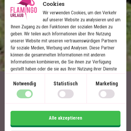
Cookies
Preisgekrönte Lodge – Travellers Choice
2023 und 2024
Wir verwenden Cookies, um den Verkehr
auf unserer Website zu analysieren und um
Ihnen Zugang zu den Funktionen der sozialen Medien zu
Im Preis inklusive
geben. Wir teilen auch Informationen über Ihre Nutzung
14 Tage
unserer Website mit unseren vertrauenswürdigen Partnern
für soziale Medien, Werbung und Analysen. Diese Partner
3.060
€
Preis pr.
Mehr lesen
können die gesammelten Informationen mit anderen
Person ab
Informationen kombinieren, die Sie ihnen zur Verfügung
gestellt haben oder die sie aus Ihrer Nutzung ihrer Dienste
gewonnen haben.
Notwendig
Statistisch
Marketing
Artikel mit Bezug zu
Südafrika
Alle akzeptieren