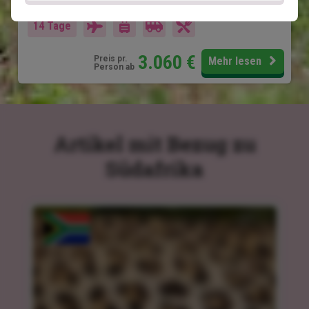
Im Preis inklusive
14 Tage
3.060
€
Preis pr.
Mehr lesen
Person ab
Artikel mit Bezug zu
Südafrika