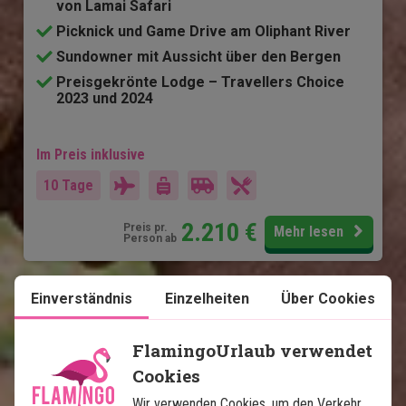
von Lamai Safari
Picknick und Game Drive am Oliphant River
Sundowner mit Aussicht über den Bergen
Preisgekrönte Lodge – Travellers Choice
2023 und 2024
Im Preis inklusive
10 Tage
2.210
€
Preis pr.
Mehr lesen
Person ab
Einverständnis
Einzelheiten
Über Cookies
Karte ansehen
Südafrika
FlamingoUrlaub verwendet
Cookies
Wir verwenden Cookies, um den Verkehr