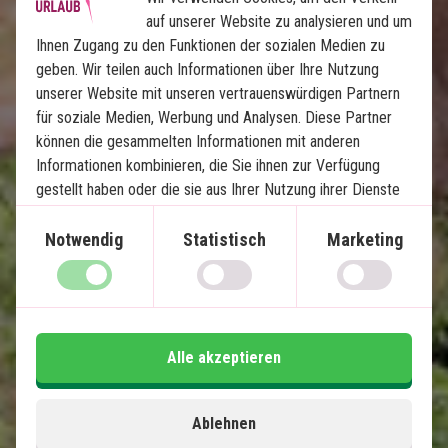
auf unserer Website zu analysieren und um
Ihnen Zugang zu den Funktionen der sozialen Medien zu
geben. Wir teilen auch Informationen über Ihre Nutzung
unserer Website mit unseren vertrauenswürdigen Partnern
Krüger Safari und Sansibar
für soziale Medien, Werbung und Analysen. Diese Partner
können die gesammelten Informationen mit anderen
5 Übernachtungen in den Lamai Safari
Informationen kombinieren, die Sie ihnen zur Verfügung
Lodges mit Vollpension
gestellt haben oder die sie aus Ihrer Nutzung ihrer Dienste
5 Übernachtungen auf Sansibar auf 4-
gewonnen haben.
Sternigem Hotel
Notwendig
Statistisch
Marketing
Game Drives im privaten "Big Five"-Gebiet
von Lamai Safari
Picknick und Game Drive am Oliphant River
Sundowner mit Aussicht über den Bergen
Entspannung und Erlebnisse auf Sansibar
Alle akzeptieren
Preisgekrönte Lodge – Travellers Choice
2023 und 2024
Ablehnen