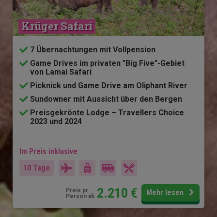
Krüger Safari
7 Übernachtungen mit Vollpension
Game Drives im privaten "Big Five"-Gebiet
von Lamai Safari
Picknick und Game Drive am Oliphant River
Sundowner mit Aussicht über den Bergen
Preisgekrönte Lodge – Travellers Choice
2023 und 2024
Im Preis inklusive
10 Tage
2.210
€
Preis pr.
Mehr lesen
Person ab