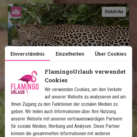
Karte ansehen
Südafrika
Einverständnis
Einzelheiten
Über Cookies
FlamingoUrlaub verwendet
Krüger Safari und Sansibar
Cookies
5 Übernachtungen in den Lamai Safari
Wir verwenden Cookies, um den Verkehr
Lodges mit Vollpension
auf unserer Website zu analysieren und um
5 Übernachtungen auf Sansibar auf 4-
Ihnen Zugang zu den Funktionen der sozialen Medien zu
Sternigem Hotel
geben. Wir teilen auch Informationen über Ihre Nutzung
Game Drives im privaten "Big Five"-Gebiet
unserer Website mit unseren vertrauenswürdigen Partnern
von Lamai Safari
für soziale Medien, Werbung und Analysen. Diese Partner
Picknick und Game Drive am Oliphant River
können die gesammelten Informationen mit anderen