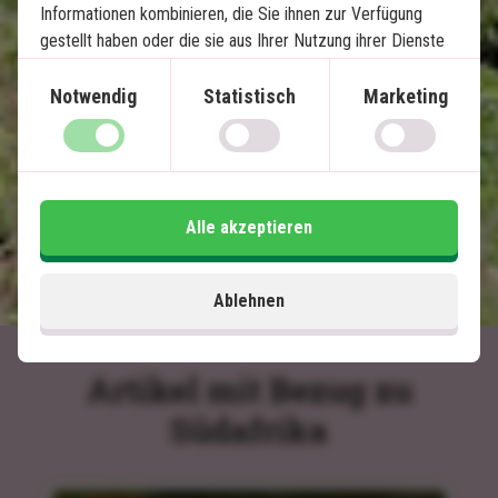
Sundowner mit Aussicht über den Bergen
Informationen kombinieren, die Sie ihnen zur Verfügung
gestellt haben oder die sie aus Ihrer Nutzung ihrer Dienste
Entspannung und Erlebnisse auf Sansibar
gewonnen haben.
Preisgekrönte Lodge – Travellers Choice
2023 und 2024
Notwendig
Statistisch
Marketing
Im Preis inklusive
14 Tage
Alle akzeptieren
3.060
€
Preis pr.
Mehr lesen
Person ab
Ablehnen
Artikel mit Bezug zu
Südafrika