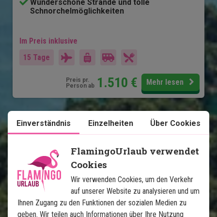
Wunderschöne Strände und tolle
Schnorchelmöglichkeiten
Im Preis inklusive
15 Tage
1.510
€
Preis pr.
Mehr lesen
Person ab
Einverständnis
Einzelheiten
Über Cookies
Karte ansehen
Thailand
FlamingoUrlaub verwendet
Cookies
Wir verwenden Cookies, um den Verkehr
auf unserer Website zu analysieren und um
Ihnen Zugang zu den Funktionen der sozialen Medien zu
Dschungel und Strandurlaub: 
geben. Wir teilen auch Informationen über Ihre Nutzung