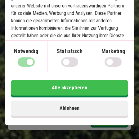
Khao Lak, Khao Sok und Koh Yao
unserer Website mit unseren vertrauenswürdigen Partnern
für soziale Medien, Werbung und Analysen. Diese Partner
5 Nächte in Khao Lak
können die gesammelten Informationen mit anderen
Informationen kombinieren, die Sie ihnen zur Verfügung
2 Nächte im Khao Sok Nationalpark
gestellt haben oder die sie aus Ihrer Nutzung ihrer Dienste
5 Nächte auf Koh Yao Noi
gewonnen haben.
Wunderschöne Strände und fantastisches
Notwendig
Statistisch
Marketing
Schnorcheln
Übernachtung in einem schwimmenden
Bungalow im Dschungel
Privater Transfer
Alle akzeptieren
Im Preis inklusive
15 Tage
Ablehnen
1.620
€
Preis pr.
Mehr lesen
Person ab