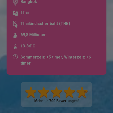
Bangkok
Thai
Thailändischer baht (THB)
69,8 Millionen
13-36°C
Sommerzeit: +5 timer, Winterzeit: +6
timer