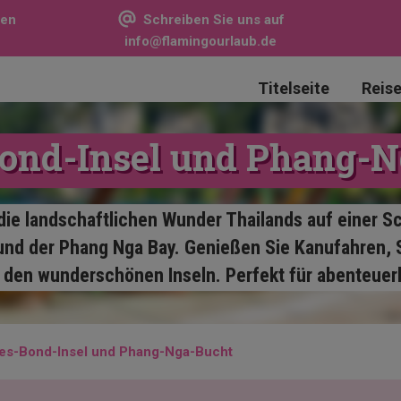
sen
Schreiben Sie uns auf
info@flamingourlaub.de
Titelseite
Reis
ond-Insel und Phang-N
die landschaftlichen Wunder Thailands auf einer S
nd der Phang Nga Bay. Genießen Sie Kanufahren
 den wunderschönen Inseln. Perfekt für abenteuerl
es-Bond-Insel und Phang-Nga-Bucht