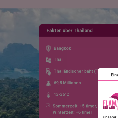
Fakten über Thailand
Bangkok
Thai
Thailändischer baht (THB)
Ein
69,8 Millionen
13-36°C
Sommerzeit: +5 timer,
Winterzeit: +6 timer
unserer 