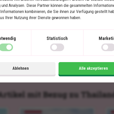
Bungalow im Dschungel
 und Analysen. Diese Partner können die gesammelten Information
Wunderschöne Strände und tolle
Informationen kombinieren, die Sie ihnen zur Verfügung gestellt ha
Schnorchelmöglichkeiten
aus Ihrer Nutzung ihrer Dienste gewonnen haben.
Im Preis inklusive
Im
otwendig
Statistisch
Marketi
15 Tage
Preis pr.
1.510
€
Mehr lesen
Person ab
Ablehnen
Alle akzeptieren
Artikel mit Bezug zu Thailan