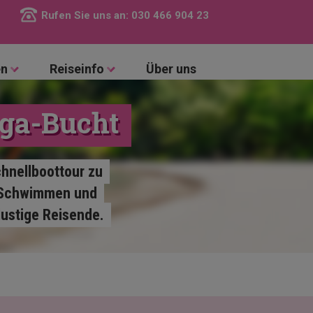
Rufen Sie uns an:
030 466 904 23
en
Reiseinfo
Über uns
ga-Bucht
chnellboottour zu
, Schwimmen und
ustige Reisende.