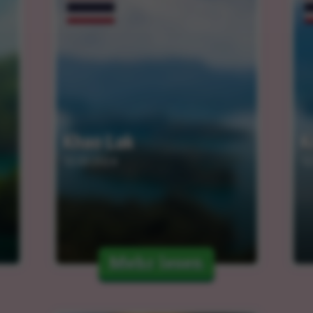
Khao Lak
K
12.03.2024
12
Mehr lesen