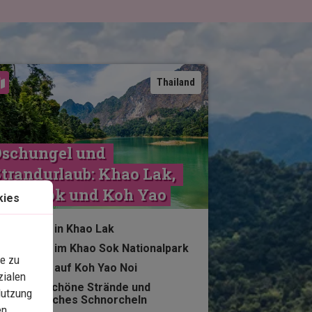
Karte ansehen
Thailand
schungel und 
trandurlaub: Khao Lak, 
Khao Sok und Koh Yao
kies
5 Nächte in Khao Lak
2 Nächte im Khao Sok Nationalpark
e zu
5 Nächte auf Koh Yao Noi
zialen
Wunderschöne Strände und
Nutzung
fantastisches Schnorcheln
n,