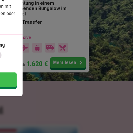
Übernachtung in einem
en mit
schwimmenden Bungalow im
ben oder
Dschungel
Privater Transfer
 Preis inklusive
ng
15 Tage
Preis pr.
1.620
€
Mehr lesen
Person ab
d