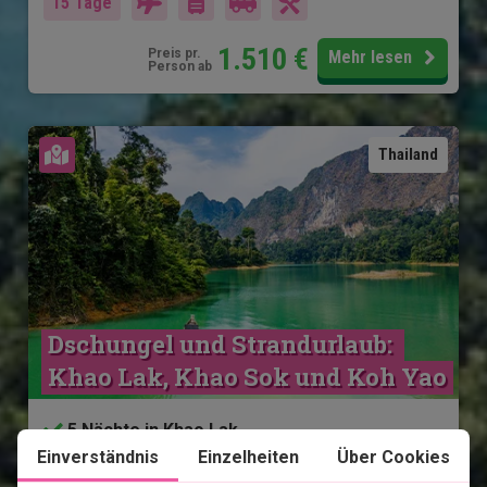
15 Tage
1.510
€
Preis pr.
Mehr lesen
Person ab
Karte ansehen
Thailand
Dschungel und Strandurlaub: 
Khao Lak, Khao Sok und Koh Yao
5 Nächte in Khao Lak
Einverständnis
Einzelheiten
Über Cookies
2 Nächte im Khao Sok Nationalpark