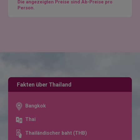
Die angezeigten Preise sind Ab-Preise pro
Person.
Fakten über Thailand
Bangkok
Thai
Thailändischer baht (THB)