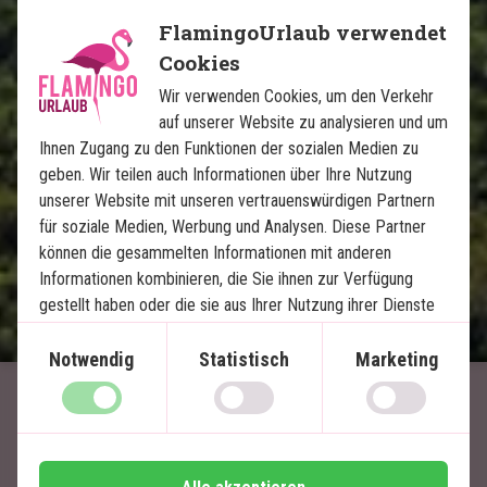
5 Nächte auf Koh Yao Noi
FlamingoUrlaub verwendet
Wunderschöne Strände und fantastisches
Schnorcheln
Cookies
Übernachtung in einem schwimmenden
Wir verwenden Cookies, um den Verkehr
Bungalow im Dschungel
auf unserer Website zu analysieren und um
Privater Transfer
Ihnen Zugang zu den Funktionen der sozialen Medien zu
geben. Wir teilen auch Informationen über Ihre Nutzung
unserer Website mit unseren vertrauenswürdigen Partnern
Im Preis inklusive
für soziale Medien, Werbung und Analysen. Diese Partner
15 Tage
können die gesammelten Informationen mit anderen
Informationen kombinieren, die Sie ihnen zur Verfügung
1.620
€
Preis pr.
Mehr lesen
gestellt haben oder die sie aus Ihrer Nutzung ihrer Dienste
Person ab
gewonnen haben.
Notwendig
Statistisch
Marketing
Artikel mit Bezug zu
Thailand