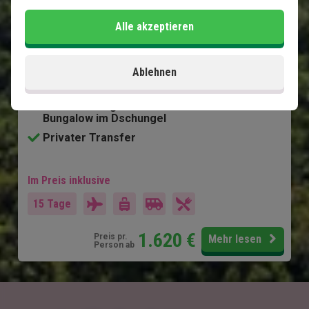
5 Nächte in Khao Lak
Alle akzeptieren
2 Nächte im Khao Sok Nationalpark
5 Nächte auf Koh Yao Noi
Ablehnen
Wunderschöne Strände und fantastisches
Schnorcheln
Übernachtung in einem schwimmenden
Bungalow im Dschungel
Privater Transfer
Im Preis inklusive
15 Tage
1.620
€
Preis pr.
Mehr lesen
Person ab