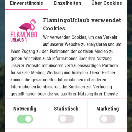
Einverständnis
Einzelheiten
Über Cookies
Im Preis inklusive
FlamingoUrlaub verwendet
15 Tage
Cookies
1.510
€
Wir verwenden Cookies, um den Verkehr
Preis pr.
Mehr lesen
Person ab
auf unserer Website zu analysieren und um
Ihnen Zugang zu den Funktionen der sozialen Medien zu
geben. Wir teilen auch Informationen über Ihre Nutzung
Karte ansehen
Thailand
unserer Website mit unseren vertrauenswürdigen Partnern
für soziale Medien, Werbung und Analysen. Diese Partner
können die gesammelten Informationen mit anderen
Informationen kombinieren, die Sie ihnen zur Verfügung
gestellt haben oder die sie aus Ihrer Nutzung ihrer Dienste
gewonnen haben.
Notwendig
Statistisch
Marketing
Dschungel und Strandurlaub: 
Khao Lak, Khao Sok und Koh Yao