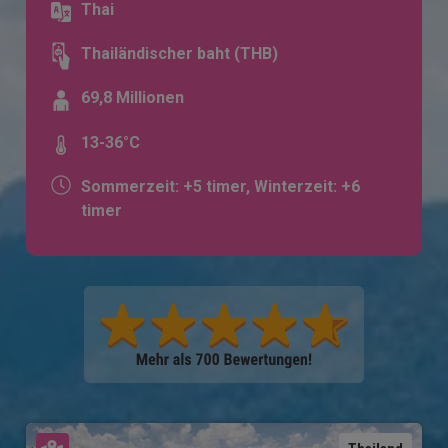
Thai
Thailändischer baht (THB)
69,8 Millionen
13-36°C
Sommerzeit: +5 timer, Winterzeit: +6
timer