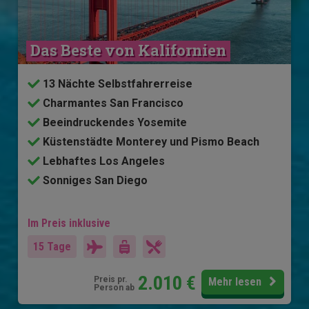
Das Beste von Kalifornien
13 Nächte Selbstfahrerreise
Charmantes San Francisco
Beeindruckendes Yosemite
Küstenstädte Monterey und Pismo Beach
Lebhaftes Los Angeles
Sonniges San Diego
Im Preis inklusive
15 Tage
2.010
€
Preis pr.
Mehr lesen
Person ab