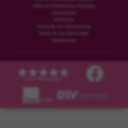
Safari mit Strandurlaub in Mombasa
Familienreisen
Rundreisen
Reisen für den Sommerurlaub
Reisen für den Winterurlaub
Erlebnisreisen
© Copyright der Flamingo Urlaub GmbH. Alle Rechte vorbehalten.