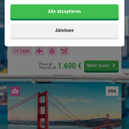
Natur und Tierwelt in den Everglades
Alle akzeptieren
Charmantes Naples und Clearwater
Shopping und Vergnügungsparks in Orlando
Ablehnen
Im Preis inklusive
14 Tage
1.600
€
Preis pr.
Mehr lesen
Person ab
Karte ansehen
USA