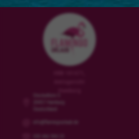
HRB 181471,
Amtsgericht
Hamburg
Steckelhörn 5
20457 Hamburg
Deutschland
info@flamingourlaub.de
030 466 904 23