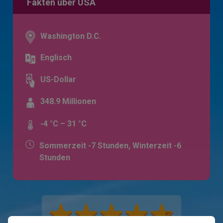
Fakten über USA
Washington D.C.
Englisch
US-Dollar
348.9 Millionen
-4 °C – 31 °C
Sommerzeit -7 Stunden, Winterzeit -6
Stunden