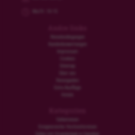
Mo/Fr: 10-15
Andre links
Reisebedingungen
Kundenbewertungen
Impressum
Cookies
Sitemap
Über uns
Reiseguides
Extra Ausflüge
Hotels
Kategorien
Safarireisen
Ereignisreiche Hochzeitsreisen
Safari mit Strandurlaub in Sansibar