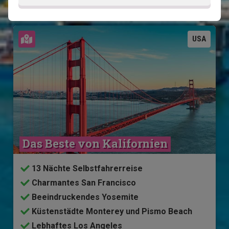
Karte ansehen
USA
Das Beste von Kalifornien
13 Nächte Selbstfahrerreise
Charmantes San Francisco
Beeindruckendes Yosemite
Küstenstädte Monterey und Pismo Beach
Lebhaftes Los Angeles