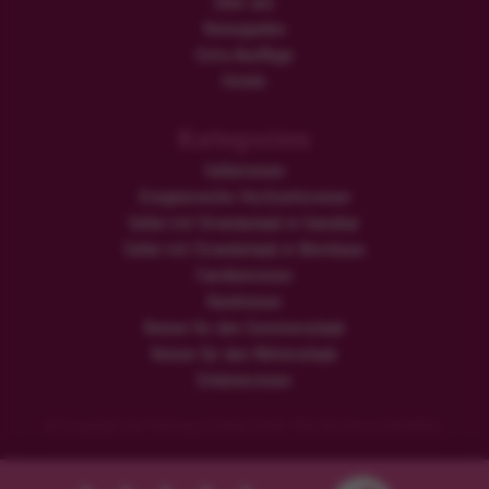
Über uns
Reiseguides
Extra Ausflüge
Hotels
Kategorien
Safarireisen
Ereignisreiche Hochzeitsreisen
Safari mit Strandurlaub in Sansibar
Safari mit Strandurlaub in Mombasa
Familienreisen
Rundreisen
Reisen für den Sommerurlaub
Reisen für den Winterurlaub
Erlebnisreisen
© Copyright der Flamingo Urlaub GmbH. Alle Rechte vorbehalten.