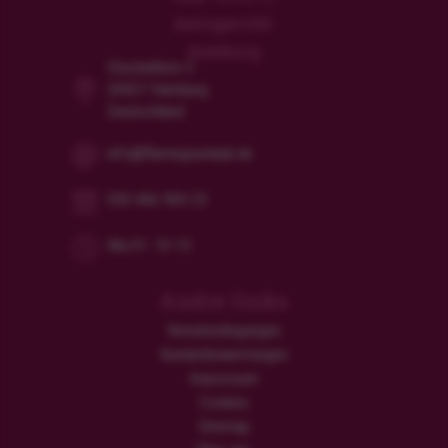
Amtsgericht
Hamburg
Steckelhörn 5
20457 Hamburg
Deutschland
info@flamingourlaub.de
030 466 904 23
Mo/Fr: 10-15
Andre links
Reisebedingungen
Kundenbewertungen
Impressum
Cookies
Sitemap