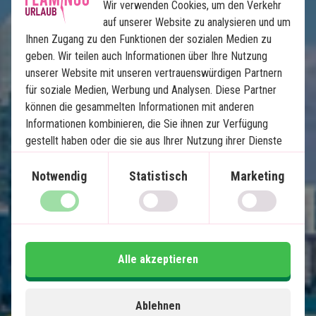
Wir verwenden Cookies, um den Verkehr
auf unserer Website zu analysieren und um
Ihnen Zugang zu den Funktionen der sozialen Medien zu
Floridas Höhepunkte
geben. Wir teilen auch Informationen über Ihre Nutzung
unserer Website mit unseren vertrauenswürdigen Partnern
12 Nächte Selbstfahrerreise
für soziale Medien, Werbung und Analysen. Diese Partner
Die besten Strände der USA
können die gesammelten Informationen mit anderen
Informationen kombinieren, die Sie ihnen zur Verfügung
Sonniges Miami
gestellt haben oder die sie aus Ihrer Nutzung ihrer Dienste
Inselparadies Key West
gewonnen haben.
Natur und Tierwelt in den Everglades
Notwendig
Statistisch
Marketing
Charmantes Naples und Clearwater
Shopping und Vergnügungsparks in Orlando
Im Preis inklusive
Alle akzeptieren
14 Tage
1.600
€
Ablehnen
Preis pr.
Mehr lesen
Person ab