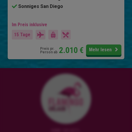
Sonniges San Diego
Im Preis inklusive
15 Tage
2.010
€
Preis pr.
Mehr lesen
Person ab
HRB 181471,