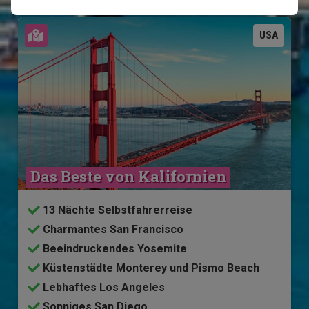
Karte ansehen
USA
Das Beste von Kalifornien
13 Nächte Selbstfahrerreise
Charmantes San Francisco
Beeindruckendes Yosemite
Küstenstädte Monterey und Pismo Beach
Lebhaftes Los Angeles
Sonniges San Diego