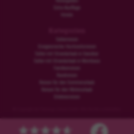
Reiseguides
Extra Ausflüge
Hotels
Kategorien
Safarireisen
Ereignisreiche Hochzeitsreisen
Safari mit Strandurlaub in Sansibar
Safari mit Strandurlaub in Mombasa
Familienreisen
Rundreisen
Reisen für den Sommerurlaub
Reisen für den Winterurlaub
Erlebnisreisen
© Copyright der Flamingo Urlaub GmbH. Alle Rechte vorbehalten.