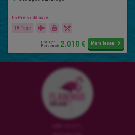
Im Preis inklusive
15 Tage
2.010
€
Preis pr.
Mehr lesen
Person ab
HRB 181471,
Amtsgericht