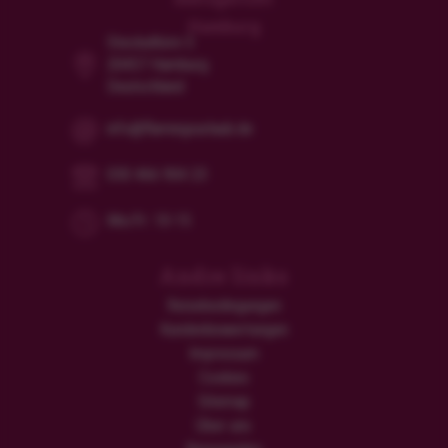
Hamburg
Steckelhörn 5
20457 Hamburg
Deutschland
info@flamingourlaub.de
030 466 904 23
Mo/Fr: 10-15
Andre links
Reisebedingungen
Kundenbewertungen
Impressum
Cookies
Sitemap
Über uns