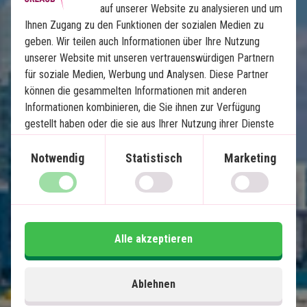
auf unserer Website zu analysieren und um
Ihnen Zugang zu den Funktionen der sozialen Medien zu
Floridas Höhepunkte
geben. Wir teilen auch Informationen über Ihre Nutzung
unserer Website mit unseren vertrauenswürdigen Partnern
12 Nächte Selbstfahrerreise
für soziale Medien, Werbung und Analysen. Diese Partner
Die besten Strände der USA
können die gesammelten Informationen mit anderen
Sonniges Miami
Informationen kombinieren, die Sie ihnen zur Verfügung
Inselparadies Key West
gestellt haben oder die sie aus Ihrer Nutzung ihrer Dienste
gewonnen haben.
Natur und Tierwelt in den Everglades
Notwendig
Statistisch
Marketing
Charmantes Naples und Clearwater
Shopping und Vergnügungsparks in Orlando
Im Preis inklusive
Alle akzeptieren
14 Tage
1.600
€
Preis pr.
Mehr lesen
Ablehnen
Person ab