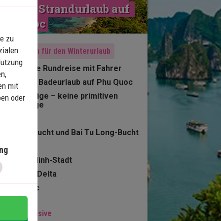
üd mit Strandurlaub auf 
Phu Quoc
e zu
zialen
Empfohlen für den Winterurlaub
Nutzung
10 Nächte Rundreise mit Fahrer
n,
3 Nächte Badeurlaub auf Phu Quoc
en mit
Inlandsflüge – keine primitiven
ben oder
Nachtzüge
Hanoi
Halong-Bucht und Bai Tu Long-Bucht
Hoi An
ng
Ho-Chi-Minh-Stadt
Mekong-Delta
Phu Quoc
 Preis inklusive