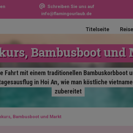
sen
Schreiben Sie uns auf
info@flamingourlaub.de
Titelseite
Reis
kurs, Bambusboot und 
e Fahrt mit einem traditionellen Bambuskorbboot un
agesausflug in Hoi An, wie man köstliche vietname
zubereitet
hkurs, Bambusboot und Markt