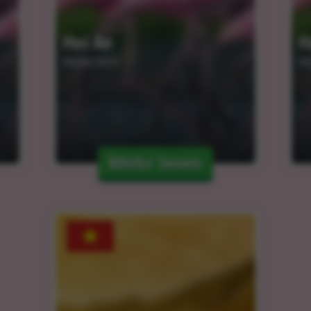
Hoi An
H
04.04.2024
04
Mehr lesen