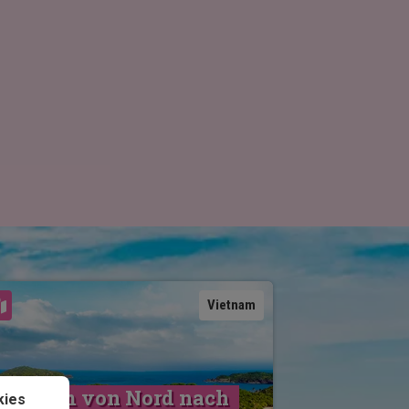
Karte ansehen
Vietnam
Vietnam von Nord nach 
kies