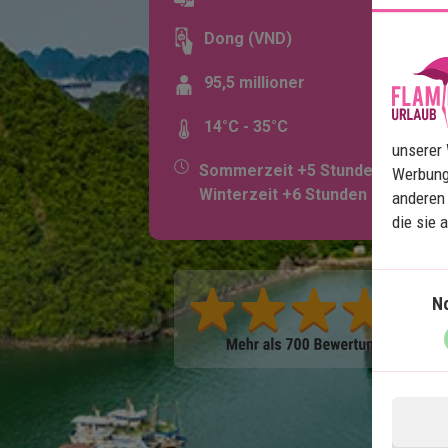
Dong (VND)
95,5 millioner
14°C - 35°C
unserer 
Sommerzeit +5 Stunden,
Werbung
Winterzeit +6 Stunden
anderen 
die sie 
N