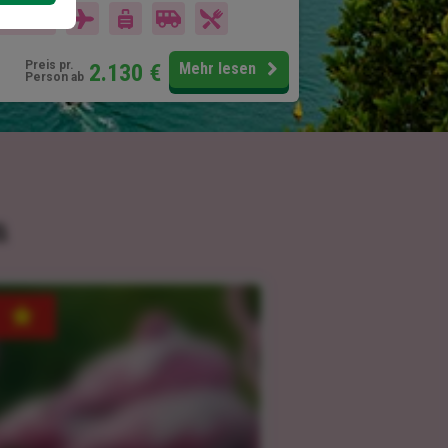
16 Tage
Preis pr.
2.130
€
Mehr lesen
Person ab
m