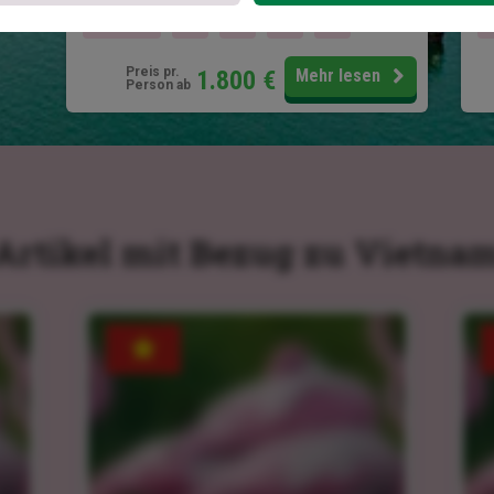
16 Tage
Preis pr.
1.800
€
Mehr lesen
Person ab
Artikel mit Bezug zu Vietna