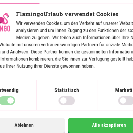
Süd mit Strandurlaub in Hoi 
S
An
FlamingoUrlaub verwendet Cookies
Wir verwenden Cookies, um den Verkehr auf unserer Websit
analysieren und um Ihnen Zugang zu den Funktionen der so
Empfohlen für den Sommerurlaub
Medien zu geben. Wir teilen auch Informationen über Ihre 
13 Nächte Rundreise mit Fahrer
Website mit unseren vertrauenswürdigen Partnern für soziale Medie
Inklusive Strandurlaub in Hoi An
 und Analysen. Diese Partner können die gesammelten Information
Inlandsflüge - keine primitiven
Informationen kombinieren, die Sie ihnen zur Verfügung gestellt ha
Nachtzüge
aus Ihrer Nutzung ihrer Dienste gewonnen haben.
Hanoi
Halong-Bucht und Bai Tu Long-Bucht
Hue
otwendig
Statistisch
Marketi
Hoi An
Ho Chi Minh Stadt
Mekong Delta
Ablehnen
Alle akzeptieren
Im Preis inklusive
Im