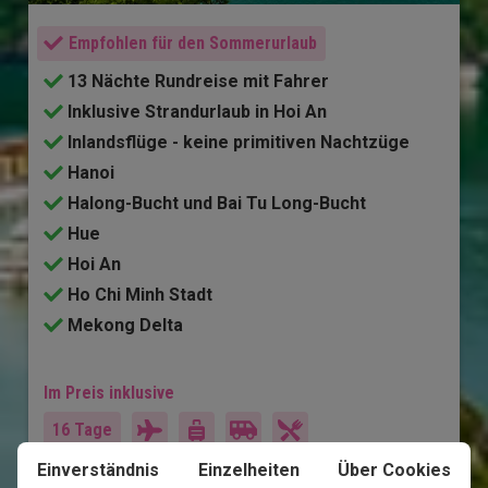
Empfohlen für den Sommerurlaub
13 Nächte Rundreise mit Fahrer
Inklusive Strandurlaub in Hoi An
Inlandsflüge - keine primitiven Nachtzüge
Hanoi
Halong-Bucht und Bai Tu Long-Bucht
Hue
Hoi An
Ho Chi Minh Stadt
Mekong Delta
Im Preis inklusive
16 Tage
Einverständnis
Einzelheiten
Über Cookies
1.870
€
Preis pr.
Mehr lesen