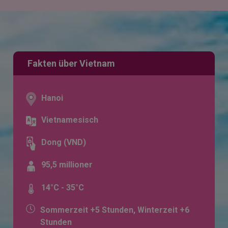
Fakten über Vietnam
Hanoi
Vietnamesisch
Dong (VND)
95,5 millioner
14°C - 35°C
Sommerzeit +5 Stunden, Winterzeit +6
Stunden