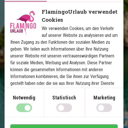
Person ab
FlamingoUrlaub verwendet
Cookies
Karte ansehen
Vietnam
Wir verwenden Cookies, um den Verkehr
auf unserer Website zu analysieren und um
Ihnen Zugang zu den Funktionen der sozialen Medien zu
geben. Wir teilen auch Informationen über Ihre Nutzung
unserer Website mit unseren vertrauenswürdigen Partnern
für soziale Medien, Werbung und Analysen. Diese Partner
können die gesammelten Informationen mit anderen
Vietnam von Nord nach Süd mit 
Informationen kombinieren, die Sie ihnen zur Verfügung
Strandurlaub auf Phu Quoc
gestellt haben oder die sie aus Ihrer Nutzung ihrer Dienste
gewonnen haben.
Notwendig
Statistisch
Marketing
Empfohlen für den Winterurlaub
10 Nächte Rundreise mit Fahrer
3 Nächte Badeurlaub auf Phu Quoc
Inlandsflüge – keine primitiven Nachtzüge