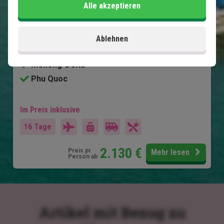
Alle akzeptieren
Hanoi
Halong-Bucht und Bai Tu Long-Bucht
Hoi An
Ablehnen
Ho-Chi-Minh-Stadt
Mekong-Delta
Phu Quoc
Im Preis inklusive
16 Tage
2.130
€
Preis pr.
Mehr lesen
Person ab
Artikel mit Bezug zu