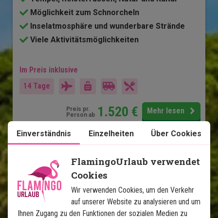
Möglichkeit zum Schnorcheln
Inselatmosphäre und wunderbare Strände
Viele Aktivitätsmöglichkeiten
Im Preis inklusive
14 Tage
1.520
€
Preis pr.
Mehr lesen
Person ab
Einverständnis
Einzelheiten
Über Cookies
Karte ansehen
Bali
FlamingoUrlaub verwendet
Cookies
Wir verwenden Cookies, um den Verkehr
auf unserer Website zu analysieren und um
Ihnen Zugang zu den Funktionen der sozialen Medien zu