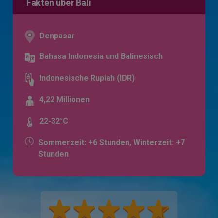
Fakten über Bali
Denpasar
Bahasa Indonesia und Balinesisch
Indonesische Rupiah (IDR)
4,22 Millionen
22-32°C
Sommerzeit: +6 Stunden, Winterzeit: +7
Stunden