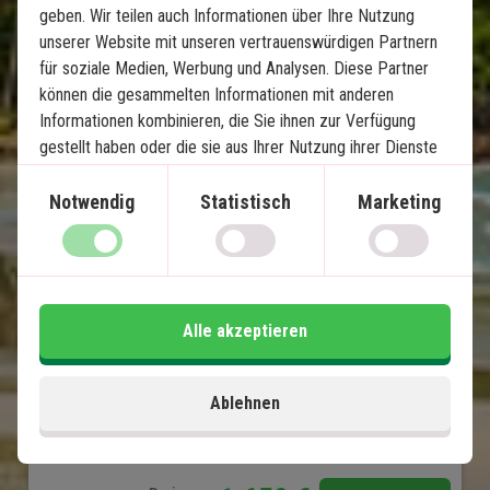
geben. Wir teilen auch Informationen über Ihre Nutzung
Bali Highlights & Strandurlaub 
unserer Website mit unseren vertrauenswürdigen Partnern
für soziale Medien, Werbung und Analysen. Diese Partner
auf Nusa Lembongan
können die gesammelten Informationen mit anderen
Informationen kombinieren, die Sie ihnen zur Verfügung
8 Nächte Rundreise - Ubud, Lovina und Sanur
gestellt haben oder die sie aus Ihrer Nutzung ihrer Dienste
3-Nächte-Strandurlaub auf Nusa Lembongan
gewonnen haben.
Privater deutscher Fahrer/Reiseleiter
Notwendig
Statistisch
Marketing
4-Sterne Hotels mit Schwimmbad
Tempel, Reis - Terrassen und Lavastrände
Inselatmosphäre, paradiesische Strände und
Schnorcheln
Alle akzeptieren
Viele Erlebnisse inklusive
Ablehnen
Im Preis inklusive
14 Tage