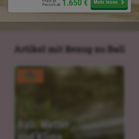
1.650
€
Preis pr.
Mehr lesen
Person ab
Artikel mit Bezug zu Bali
Bali: Wetter 
und Klima