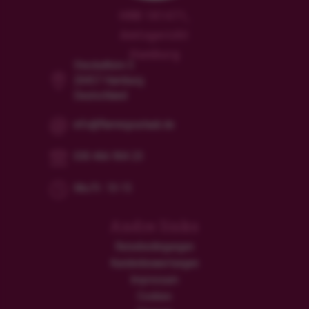
HRB 181471,
Amtsgericht
Hamburg
Steckelhörn 5
20457 Hamburg
Deutschland
info@flamingourlaub.de
030 466 904 23
Mo/Fr: 10-15
Andre links
Reisebedingungen
Kundenbewertungen
Impressum
Cookies