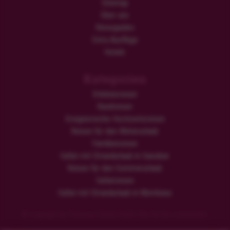
Sitemap
Über uns
Reiseguides
Extra Ausflüge
Hotels
Kategorien
Erlebnisreisen
Rundreisen
Ereignisreiche Hochzeitsreisen
Reisen für den Winterurlaub
Familienreisen
Safari mit Strandurlaub in Sansibar
Reisen für den Sommerurlaub
Safarireisen
Safari mit Strandurlaub in Mombasa
© Copyright der Flamingo Urlaub GmbH. Alle Rechte vorbehalten.