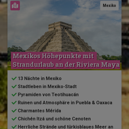
Karte ansehen
Mexiko
Mexikos Höhepunkte mit 
Strandurlaub an der Riviera Maya
13 Nächte in Mexiko
Stadtleben in Mexiko-Stadt
Pyramiden von Teotihuacán
Ruinen und Atmosphäre in Puebla & Oaxaca
Charmantes Mérida
Chichén Itzá und schöne Cenoten
Herrliche Strände und türkisblaues Meer an