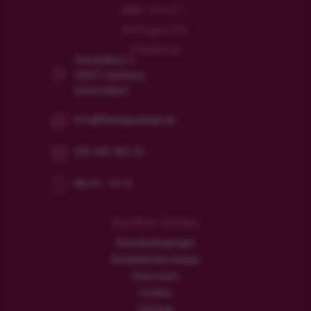
HRB 181471,
Amtsgericht
Hamburg
Steckelhörn 5
20457 Hamburg
Deutschland
info@flamingourlaub.de
030 466 904 23
Mo/Fr: 10-15
Andre links
Reisebedingungen
Kundenbewertungen
Impressum
Cookies
Sitemap