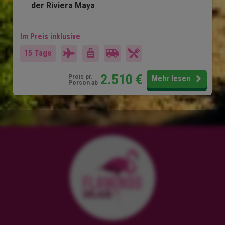
der Riviera Maya
Im Preis inklusive
15 Tage
2.510
€
Preis pr.
Mehr lesen
Person ab