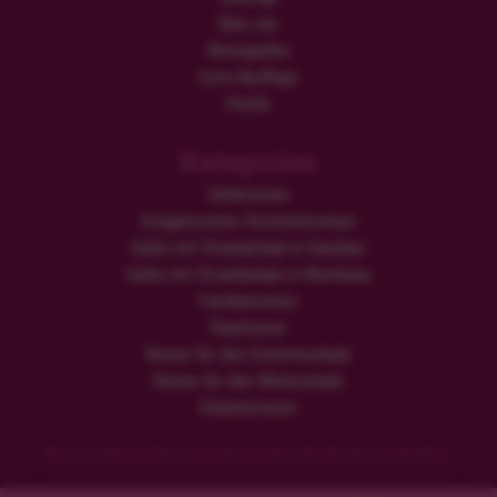
Über uns
Reiseguides
Extra Ausflüge
Hotels
Kategorien
Safarireisen
Ereignisreiche Hochzeitsreisen
Safari mit Strandurlaub in Sansibar
Safari mit Strandurlaub in Mombasa
Familienreisen
Rundreisen
Reisen für den Sommerurlaub
Reisen für den Winterurlaub
Erlebnisreisen
© Copyright der Flamingo Urlaub GmbH. Alle Rechte vorbehalten.