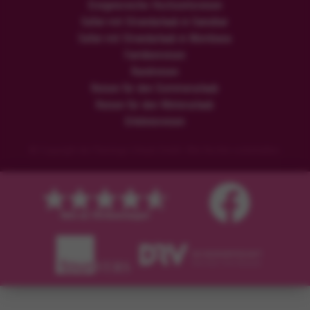
Ereignisreiche Hochzeitsreisen
Safari mit Strandurlaub in Sansibar
Safari mit Strandurlaub in Mombasa
Familienreisen
Rundreisen
Reisen für den Sommerurlaub
Reisen für den Winterurlaub
Erlebnisreisen
© Copyright der Flamingo Urlaub GmbH. Alle Rechte vorbehalten.