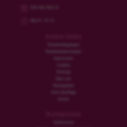
030 466 904 23
Mo/Fr: 10-15
Andre links
Reisebedingungen
Kundenbewertungen
Impressum
Cookies
Sitemap
Über uns
Reiseguides
Extra Ausflüge
Hotels
Kategorien
Safarireisen