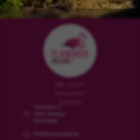
HRB 181471,
Amtsgericht
Hamburg
Steckelhörn 5
20457 Hamburg
Deutschland
info@flamingourlaub.de