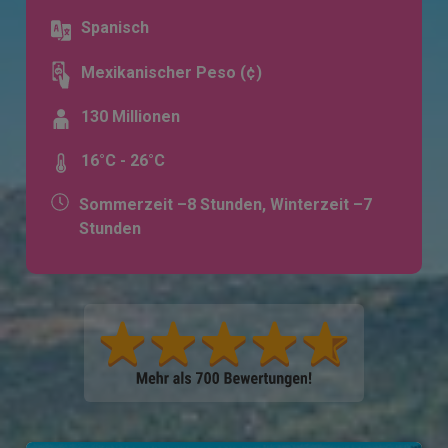
Spanisch
Mexikanischer Peso (¢)
130 Millionen
16°C - 26°C
Sommerzeit –8 Stunden, Winterzeit –7
Stunden