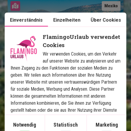
Karte ansehen
Mexiko
Einverständnis
Einzelheiten
Über Cookies
FlamingoUrlaub verwendet
Cookies
Wir verwenden Cookies, um den Verkehr
Mexikos Höhepunkte mit 
auf unserer Website zu analysieren und um
Strandurlaub auf Isla Holbox
Ihnen Zugang zu den Funktionen der sozialen Medien zu
geben. Wir teilen auch Informationen über Ihre Nutzung
13 Nächte Rundreise
unserer Website mit unseren vertrauenswürdigen Partnern
Stadtleben in Mexiko-Stadt
für soziale Medien, Werbung und Analysen. Diese Partner
können die gesammelten Informationen mit anderen
Pyramiden von Teotihuacán
Informationen kombinieren, die Sie ihnen zur Verfügung
Ruinen in Puebla & Oaxaca
gestellt haben oder die sie aus Ihrer Nutzung ihrer Dienste
Charmantes Mérida
gewonnen haben.
Chichén Itzá & Cenoten
Notwendig
Statistisch
Marketing
Paradiesstrände auf Isla Holbox