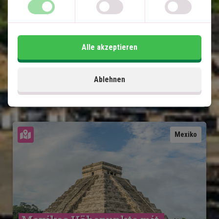
Lokaler englischsprachiger Reiseführer bei
allen Ausflügen
Alle akzeptieren
Im Preis inklusive
15 Tage
Ablehnen
2.700
€
Preis pr.
Mehr lesen
Person ab
Karte ansehen
Mexiko