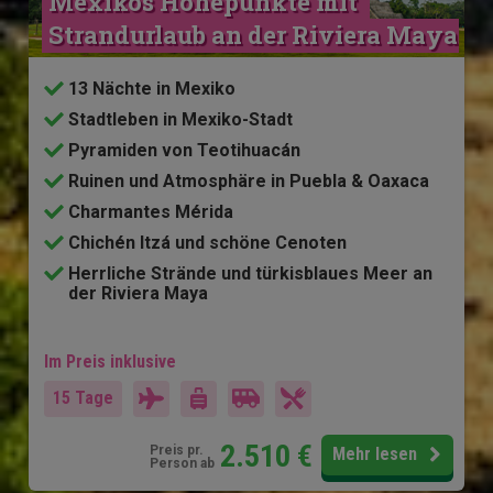
Mexikos Höhepunkte mit 
Strandurlaub an der Riviera Maya
13 Nächte in Mexiko
Stadtleben in Mexiko-Stadt
Pyramiden von Teotihuacán
Ruinen und Atmosphäre in Puebla & Oaxaca
Charmantes Mérida
Chichén Itzá und schöne Cenoten
Herrliche Strände und türkisblaues Meer an
der Riviera Maya
Im Preis inklusive
15 Tage
2.510
€
Preis pr.
Mehr lesen
Person ab