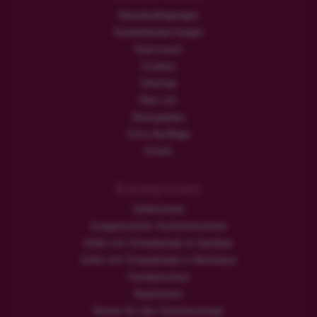
Reisebedingungen
Kundenbewertungen
Impressum
Cookies
Sitemap
Über uns
Reiseguides
Extra Ausflüge
Hotels
Kategorien
Safarireisen
Ereignisreiche Hochzeitsreisen
Safari mit Strandurlaub in Sansibar
Safari mit Strandurlaub in Mombasa
Familienreisen
Rundreisen
Reisen für den Sommerurlaub