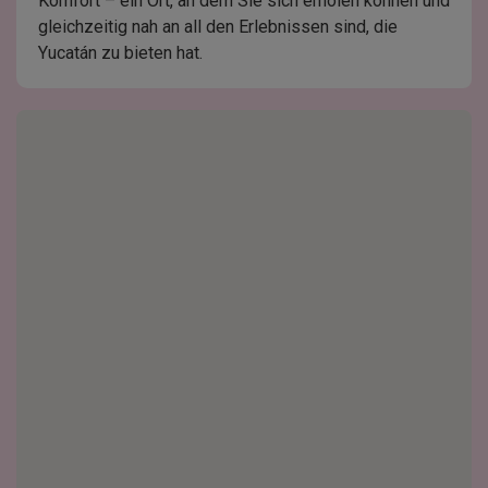
Komfort – ein Ort, an dem Sie sich erholen können und
gleichzeitig nah an all den Erlebnissen sind, die
Yucatán zu bieten hat.