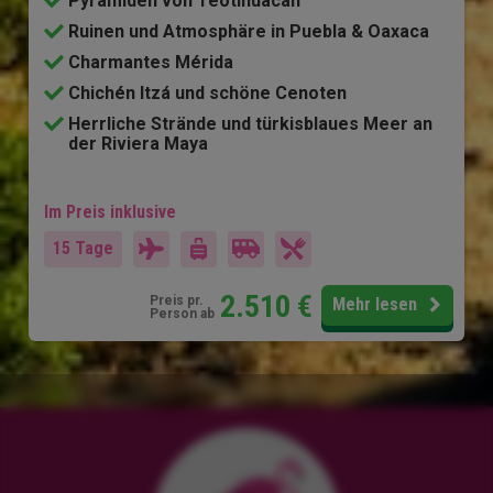
Pyramiden von Teotihuacán
Ruinen und Atmosphäre in Puebla & Oaxaca
Charmantes Mérida
Chichén Itzá und schöne Cenoten
Herrliche Strände und türkisblaues Meer an
der Riviera Maya
Im Preis inklusive
15 Tage
2.510
€
Preis pr.
Mehr lesen
Person ab