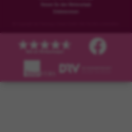
Reisen für den Winterurlaub
Erlebnisreisen
© Copyright der Flamingo Urlaub GmbH. Alle Rechte vorbehalten.