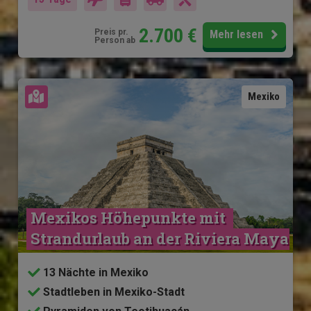
2.700
€
Preis pr.
Mehr lesen
Person ab
Karte ansehen
Mexiko
Mexikos Höhepunkte mit 
Strandurlaub an der Riviera Maya
13 Nächte in Mexiko
Stadtleben in Mexiko-Stadt