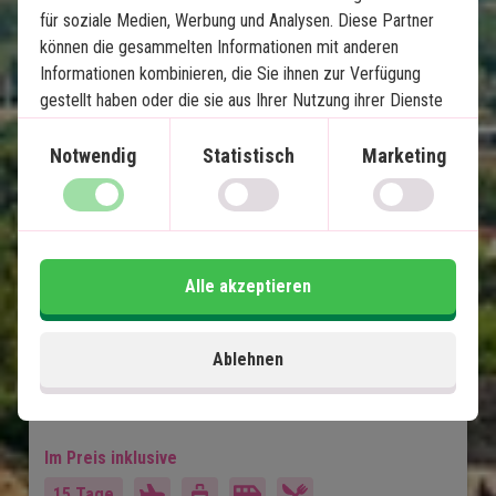
für soziale Medien, Werbung und Analysen. Diese Partner
können die gesammelten Informationen mit anderen
Mexikos Höhepunkte mit 
Informationen kombinieren, die Sie ihnen zur Verfügung
Strandurlaub auf Isla Holbox
gestellt haben oder die sie aus Ihrer Nutzung ihrer Dienste
gewonnen haben.
13 Nächte Rundreise
Notwendig
Statistisch
Marketing
Stadtleben in Mexiko-Stadt
Pyramiden von Teotihuacán
Ruinen in Puebla & Oaxaca
Charmantes Mérida
Alle akzeptieren
Chichén Itzá & Cenoten
Paradiesstrände auf Isla Holbox
Ablehnen
Lokaler englischsprachiger Reiseführer bei
allen Ausflügen
Im Preis inklusive
15 Tage