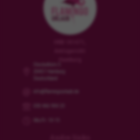
HRB 181471,
Amtsgericht
Hamburg
Steckelhörn 5
20457 Hamburg
Deutschland
info@flamingourlaub.de
030 466 904 23
Mo/Fr: 10-15
Andre links