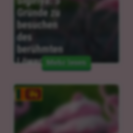
Sigiriya: 5 
Gründe zu 
besuchen 
des 
berühmten 
Löwenfelsens
Mehr lesen
06.02.2024