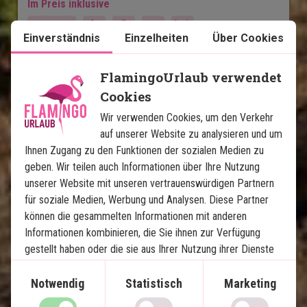
Im Preis inklusive
14 Tage
Einverständnis
Einzelheiten
Über Cookies
1.650
€
Preis pr.
Mehr lesen
Person ab
FlamingoUrlaub verwendet
Cookies
Wir verwenden Cookies, um den Verkehr
Karte ansehen
Sri Lanka
auf unserer Website zu analysieren und um
Ihnen Zugang zu den Funktionen der sozialen Medien zu
geben. Wir teilen auch Informationen über Ihre Nutzung
unserer Website mit unseren vertrauenswürdigen Partnern
für soziale Medien, Werbung und Analysen. Diese Partner
können die gesammelten Informationen mit anderen
Informationen kombinieren, die Sie ihnen zur Verfügung
Magisches Sri Lanka und Luxus 
gestellt haben oder die sie aus Ihrer Nutzung ihrer Dienste
auf den Malediven
gewonnen haben.
Notwendig
Statistisch
Marketing
8-Nächte-Rundreise durch Sri Lanka mit