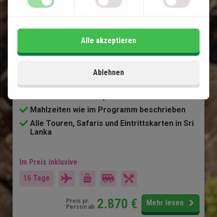
privatem Chauffeur
5-Nächte-Strandurlaub auf den Malediven
Negombo
Alle akzeptieren
Malerische Zugfahrt nach Ella
Sigiriya-Gebiet und der Löwenfelsen
Yala-Nationalpark
Ablehnen
Kandy und der Temple of Touth
Dambulla Cave Temple
Mahlzeiten wie im Programm beschrieben
Alle Touren, Safaris und Eintrittskarten in Sri
Lanka
Im Preis inklusive
16 Tage
2.870
€
Preis pr.
Mehr lesen
Person ab