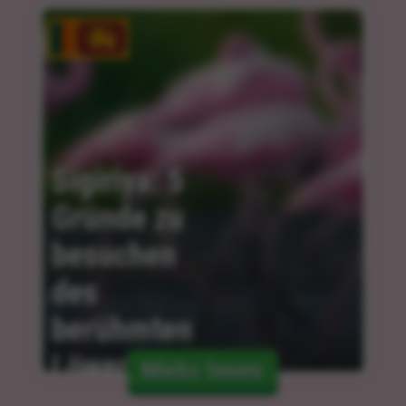
Sigiriya: 5 
Gründe zu 
besuchen 
des 
berühmten 
Löwenfelsens
Mehr lesen
06.02.2024