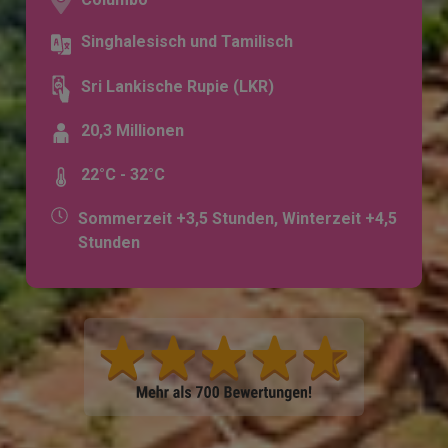
Singhalesisch und Tamilisch
Sri Lankische Rupie (LKR)
20,3 Millionen
22°C - 32°C
Sommerzeit +3,5 Stunden, Winterzeit +4,5
Stunden