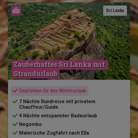
Karte ansehen
Sri Lanka
Zauberhaftes Sri Lanka mit 
Strandurlaub
Empfohlen für den Winterurlaub
7 Nächte Rundreise mit privatem
Chauffeur/Guide
4 Nächte entspannter Badeurlaub
Negombo
Malerische Zugfahrt nach Ella