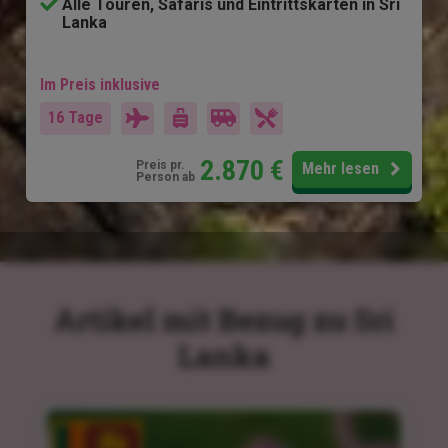
Alle Touren, Safaris und Eintrittskarten in Sri
Lanka
Im Preis inklusive
16 Tage
2.870
€
Preis pr.
Mehr lesen
Person ab
Artikel mit Bezug zu Sri
Lanka