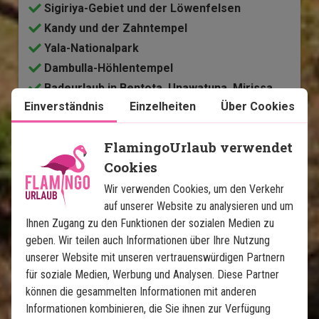
Sigiriya-Gebiet und der Löwenfelsen
Kandy und der Zahntempel
Yala-Nationalpark
Dambulla-Höhlentempel
Badeurlaub in Bentota, Unawatuna, Mirissa
oder Dickwella
Einverständnis
Einzelheiten
Über Cookies
Im Preis inklusive
FlamingoUrlaub verwendet
Cookies
14 Tage
Wir verwenden Cookies, um den Verkehr
1.650
€
Preis pr.
Mehr lesen
auf unserer Website zu analysieren und um
Person ab
Ihnen Zugang zu den Funktionen der sozialen Medien zu
geben. Wir teilen auch Informationen über Ihre Nutzung
unserer Website mit unseren vertrauenswürdigen Partnern
Karte ansehen
Sri Lanka
für soziale Medien, Werbung und Analysen. Diese Partner
können die gesammelten Informationen mit anderen
Informationen kombinieren, die Sie ihnen zur Verfügung