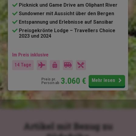
Picknick und Game Drive am Oliphant River
Sundowner mit Aussicht über den Bergen
Entspannung und Erlebnisse auf Sansibar
Preisgekrönte Lodge – Travellers Choice
2023 und 2024
Im Preis inklusive
14 Tage
3.060
€
Preis pr.
Mehr lesen
Person ab
Artikel mit Bezug zu