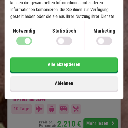
können die gesammelten Informationen mit anderen
Informationen kombinieren, die Sie ihnen zur Verfügung
gestellt haben oder die sie aus Ihrer Nutzung ihrer Dienste
gewonnen haben.
Krüger Safari
Notwendig
Statistisch
Marketing
7 Übernachtungen mit Vollpension
Game Drives im privaten "Big Five"-Gebiet
von Lamai Safari
Picknick und Game Drive am Oliphant River
Alle akzeptieren
Sundowner mit Aussicht über den Bergen
Preisgekrönte Lodge – Travellers Choice
2023 und 2024
Ablehnen
Im Preis inklusive
10 Tage
2.210
€
Preis pr.
Mehr lesen
Person ab