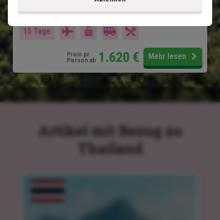
Im Preis inklusive
15 Tage
1.620
€
Preis pr.
Mehr lesen
Person ab
Artikel mit Bezug zu
Thailand