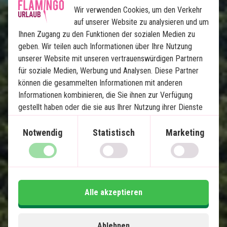
Wir verwenden Cookies, um den Verkehr
auf unserer Website zu analysieren und um
Ihnen Zugang zu den Funktionen der sozialen Medien zu
geben. Wir teilen auch Informationen über Ihre Nutzung
unserer Website mit unseren vertrauenswürdigen Partnern
für soziale Medien, Werbung und Analysen. Diese Partner
Dschungel und Strandurlaub: 
können die gesammelten Informationen mit anderen
Khao Lak, Khao Sok und Koh Yao
Informationen kombinieren, die Sie ihnen zur Verfügung
gestellt haben oder die sie aus Ihrer Nutzung ihrer Dienste
gewonnen haben.
5 Nächte in Khao Lak
Notwendig
Statistisch
Marketing
2 Nächte im Khao Sok Nationalpark
5 Nächte auf Koh Yao Noi
Wunderschöne Strände und fantastisches
Schnorcheln
Übernachtung in einem schwimmenden
Alle akzeptieren
Bungalow im Dschungel
Privater Transfer
Ablehnen