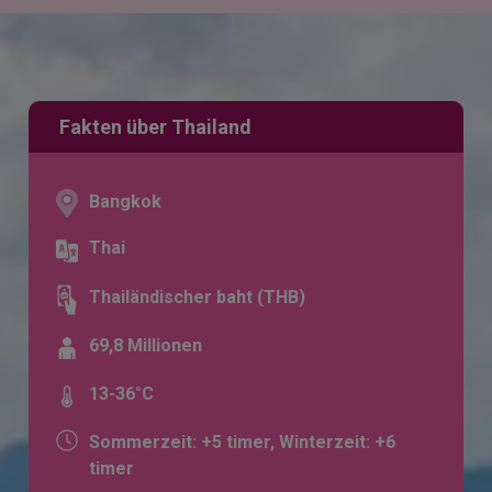
Fakten über Thailand
Bangkok
Thai
Thailändischer baht (THB)
69,8 Millionen
13-36°C
Sommerzeit: +5 timer, Winterzeit: +6
timer