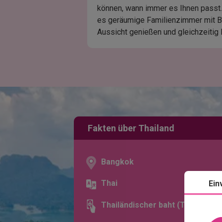
können, wann immer es Ihnen passt. 
es geräumige Familienzimmer mit Bl
Aussicht genießen und gleichzeitig
Fakten über Thailand
Bangkok
Thai
Ein
Thailändischer baht (THB)