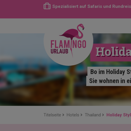
Spezialisiert auf Safaris und Rundrei
Holid
Bo im Holiday S
Sie wohnen in e
Titelseite
Hotels
Thailand
Holiday Sty