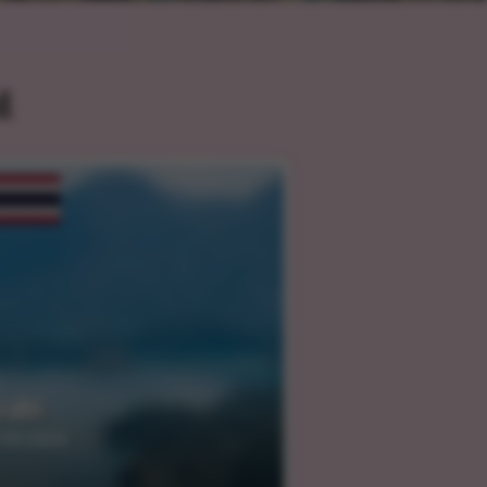
d
rabi
.03.2024