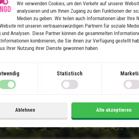
Wir verwenden Cookies, um den Verkehr auf unserer Websit
5 Nächte in Khao Lak
analysieren und um Ihnen Zugang zu den Funktionen der so
2 Nächte im Khao Sok Nationalpark
Medien zu geben. Wir teilen auch Informationen über Ihre 
5 Nächte in Krabi
Website mit unseren vertrauenswürdigen Partnern für soziale Medie
 und Analysen. Diese Partner können die gesammelten Information
Privat Transport
Informationen kombinieren, die Sie ihnen zur Verfügung gestellt ha
Unterkunft in einem schwimmenden
Bungalow im Dschungel
aus Ihrer Nutzung ihrer Dienste gewonnen haben.
Wunderschöne Strände und tolle
Schnorchelmöglichkeiten
otwendig
Statistisch
Marketi
Im Preis inklusive
Im
15 Tage
Preis pr.
1.510
€
Mehr lesen
Ablehnen
Alle akzeptieren
Person ab