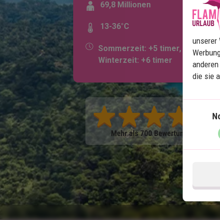
69,8 Millionen
13-36°C
unserer 
Sommerzeit: +5 timer,
Werbung
Winterzeit: +6 timer
anderen 
die sie 
N