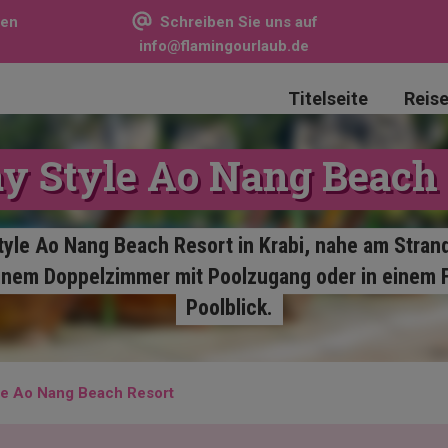
sen
Schreiben Sie uns auf
info@flamingourlaub.de
Titelseite
Reis
ay Style Ao Nang Beach 
tyle Ao Nang Beach Resort in Krabi, nahe am Stran
inem Doppelzimmer mit Poolzugang oder in einem 
Poolblick.
le Ao Nang Beach Resort