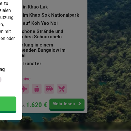
e zu
5 Nächte in Khao Lak
zialen
2 Nächte im Khao Sok Nationalpark
Nutzung
5 Nächte auf Koh Yao Noi
n,
en mit
Wunderschöne Strände und
fantastisches Schnorcheln
ben oder
Übernachtung in einem
schwimmenden Bungalow im
Dschungel
Privater Transfer
ng
 Preis inklusive
15 Tage
Preis pr.
1.620
€
Mehr lesen
Person ab