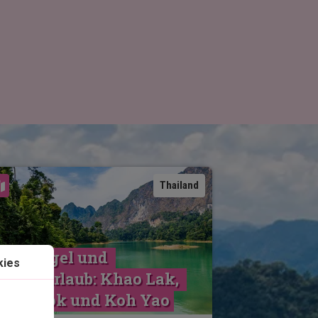
Karte ansehen
Thailand
schungel und 
kies
trandurlaub: Khao Lak, 
Khao Sok und Koh Yao