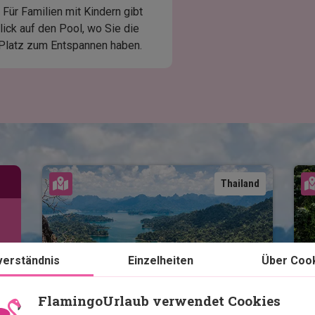
Für Familien mit Kindern gibt
ick auf den Pool, wo Sie die
 Platz zum Entspannen haben.
Karte ansehen
Thailand
Dschungel und 
D
verständnis
Einzelheiten
Über Coo
Strandurlaub: Khao Lak, 
S
Khao Sok und Krabi
FlamingoUrlaub verwendet Cookies