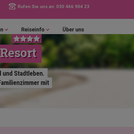
Rufen Sie uns an:
030 466 904 23
en
Reiseinfo
Über uns
Resort
d und Stadtleben.
Familienzimmer mit