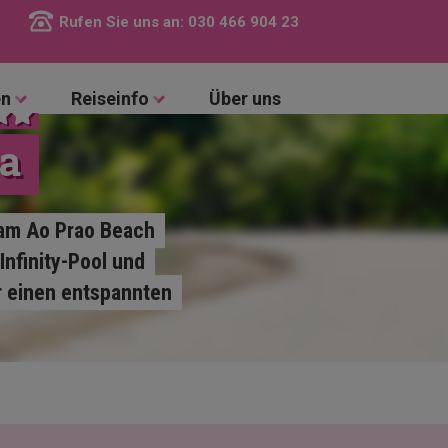
Rufen Sie uns an:
030 466 904 23
en
Reiseinfo
Über uns
pa
 am Ao Prao Beach
nfinity-Pool und
r einen entspannten