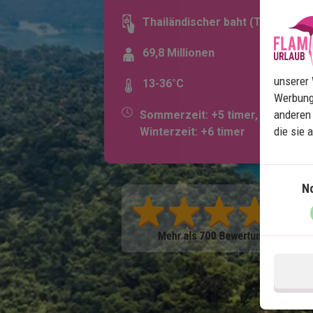
Thailändischer baht (THB)
69,8 Millionen
unserer 
13-36°C
Werbung
anderen 
Sommerzeit: +5 timer,
die sie 
Winterzeit: +6 timer
N