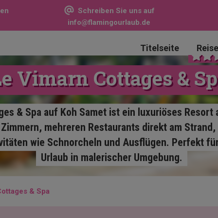
sen
Schreiben Sie uns auf
info@flamingourlaub.de
Titelseite
Reis
e Vimarn Cottages & S
ges & Spa auf Koh Samet ist ein luxuriöses Resort
 Zimmern, mehreren Restaurants direkt am Strand, I
itäten wie Schnorcheln und Ausflügen. Perfekt fü
Urlaub in malerischer Umgebung.
Cottages & Spa