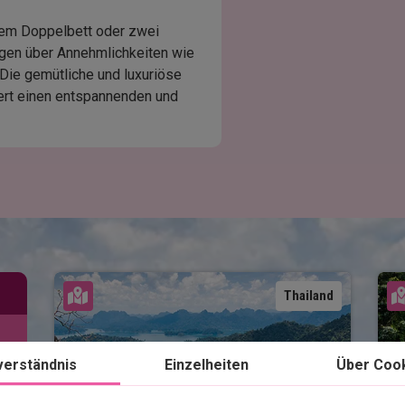
nem Doppelbett oder zwei
ügen über Annehmlichkeiten wie
Die gemütliche und luxuriöse
ert einen entspannenden und
Karte ansehen
Thailand
verständnis
Einzelheiten
Über Coo
Dschungel und 
D