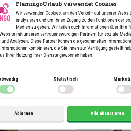
Strandurlaub: Khao Lak, 
S
FlamingoUrlaub verwendet Cookies
Khao Sok und Krabi
Wir verwenden Cookies, um den Verkehr auf unserer Websit
analysieren und um Ihnen Zugang zu den Funktionen der so
5 Nächte in Khao Lak
Medien zu geben. Wir teilen auch Informationen über Ihre 
Website mit unseren vertrauenswürdigen Partnern für soziale Medie
2 Nächte im Khao Sok Nationalpark
 und Analysen. Diese Partner können die gesammelten Information
5 Nächte in Krabi
Informationen kombinieren, die Sie ihnen zur Verfügung gestellt ha
Privat Transport
aus Ihrer Nutzung ihrer Dienste gewonnen haben.
Unterkunft in einem schwimmenden
Bungalow im Dschungel
Wunderschöne Strände und tolle
Schnorchelmöglichkeiten
otwendig
Statistisch
Marketi
Im Preis inklusive
Im
15 Tage
Ablehnen
Alle akzeptieren
Preis pr.
1.510
€
Mehr lesen
Person ab