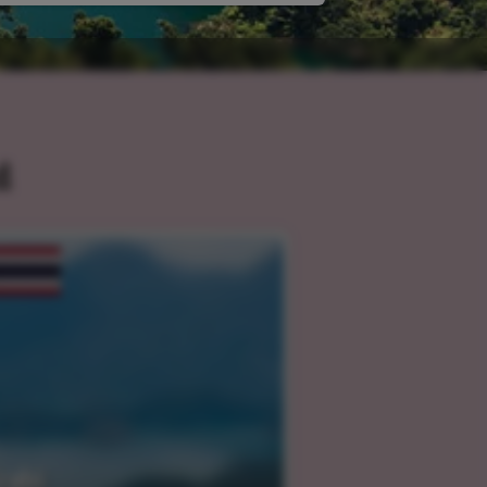
d
rabi