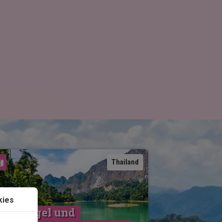
Karte ansehen
Thailand
kies
schungel und 