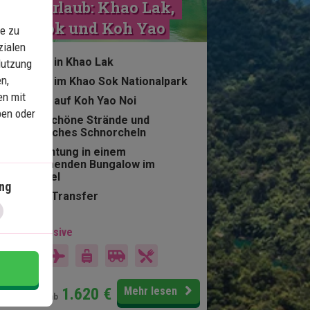
trandurlaub: Khao Lak, 
Khao Sok und Koh Yao
e zu
zialen
5 Nächte in Khao Lak
Nutzung
n,
2 Nächte im Khao Sok Nationalpark
en mit
5 Nächte auf Koh Yao Noi
ben oder
Wunderschöne Strände und
fantastisches Schnorcheln
Übernachtung in einem
schwimmenden Bungalow im
Dschungel
ng
Privater Transfer
 Preis inklusive
15 Tage
Preis pr.
1.620
€
Mehr lesen
Person ab