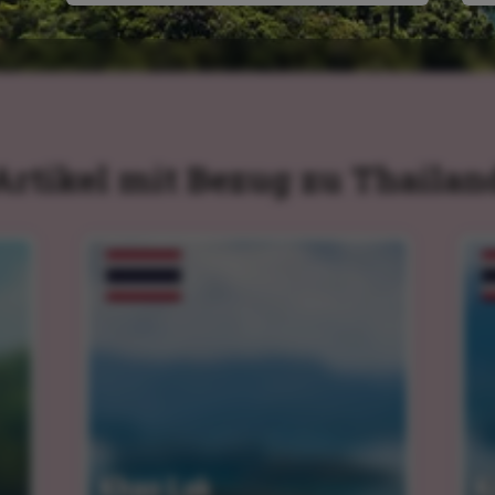
Artikel mit Bezug zu Thailan
Khao Lak
K