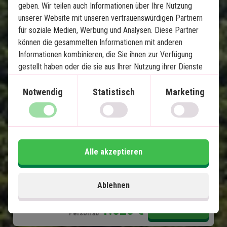
Dschungel und Strandurlaub: 
geben. Wir teilen auch Informationen über Ihre Nutzung
unserer Website mit unseren vertrauenswürdigen Partnern
Khao Lak, Khao Sok und Koh Yao
für soziale Medien, Werbung und Analysen. Diese Partner
können die gesammelten Informationen mit anderen
5 Nächte in Khao Lak
Informationen kombinieren, die Sie ihnen zur Verfügung
2 Nächte im Khao Sok Nationalpark
gestellt haben oder die sie aus Ihrer Nutzung ihrer Dienste
5 Nächte auf Koh Yao Noi
gewonnen haben.
Wunderschöne Strände und fantastisches
Notwendig
Statistisch
Marketing
Schnorcheln
Übernachtung in einem schwimmenden
Bungalow im Dschungel
Privater Transfer
Alle akzeptieren
Im Preis inklusive
15 Tage
Ablehnen
1.620
€
Preis pr.
Mehr lesen
Person ab