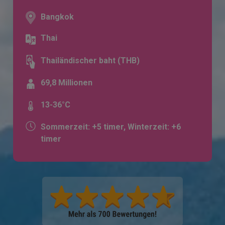
Bangkok
Thai
Thailändischer baht (THB)
69,8 Millionen
13-36°C
Sommerzeit: +5 timer, Winterzeit: +6
timer