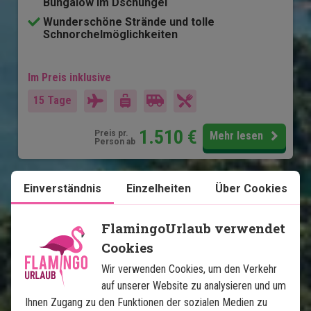
Bungalow im Dschungel
Wunderschöne Strände und tolle
Schnorchelmöglichkeiten
Im Preis inklusive
15 Tage
1.510
€
Preis pr.
Mehr lesen
Person ab
Einverständnis
Einzelheiten
Über Cookies
Karte ansehen
Thailand
FlamingoUrlaub verwendet
Cookies
Wir verwenden Cookies, um den Verkehr
auf unserer Website zu analysieren und um
Ihnen Zugang zu den Funktionen der sozialen Medien zu