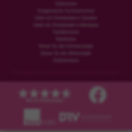
Safarireisen
Ereignisreiche Hochzeitsreisen
Safari mit Strandurlaub in Sansibar
Safari mit Strandurlaub in Mombasa
Familienreisen
Rundreisen
Reisen für den Sommerurlaub
Reisen für den Winterurlaub
Erlebnisreisen
© Copyright der Flamingo Urlaub GmbH. Alle Rechte vorbehalten.