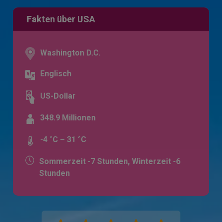
Fakten über USA
Washington D.C.
Englisch
US-Dollar
348.9 Millionen
-4 °C – 31 °C
Sommerzeit -7 Stunden, Winterzeit -6
Stunden