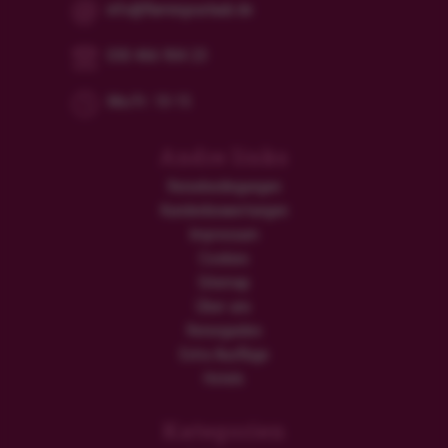
info@flamingourlaub.de
030 466 904 23
Mo/Fr: 10-15
Andre links
Reisebedingungen
Kundenbewertungen
Impressum
Cookies
Sitemap
Über uns
Reiseguides
Extra Ausflüge
Hotels
Kategorien