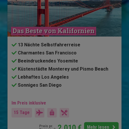
Das Beste von Kalifornien
13 Nächte Selbstfahrerreise
Charmantes San Francisco
Beeindruckendes Yosemite
Küstenstädte Monterey und Pismo Beach
Lebhaftes Los Angeles
Sonniges San Diego
Im Preis inklusive
15 Tage
2.010
€
Preis pr.
Mehr lesen