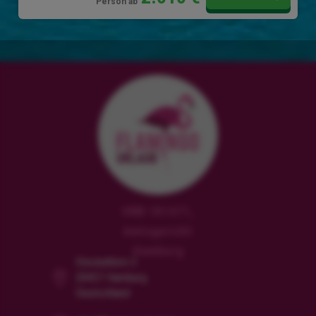
Person ab
HRB 181471,
Amtsgericht
Hamburg
Steckelhörn 5
20457 Hamburg
Deutschland